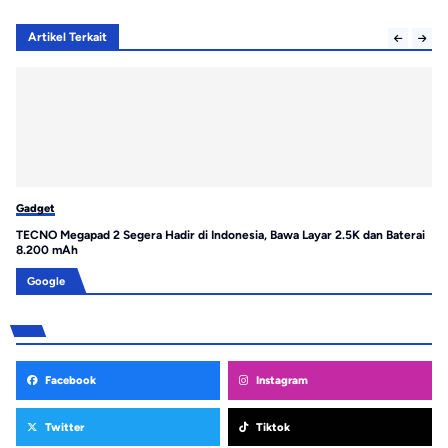
Artikel Terkait
Gadget
Ga
TECNO Megapad 2 Segera Hadir di Indonesia, Bawa Layar 2.5K dan Baterai
Re
8.200 mAh
un
Google
Facebook
Instagram
Twitter
Tiktok