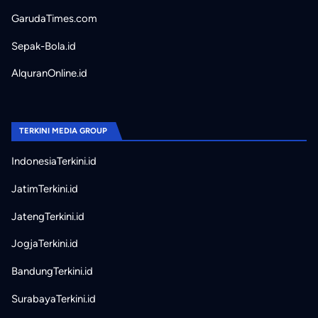
GarudaTimes.com
Sepak-Bola.id
AlquranOnline.id
TERKINI MEDIA GROUP
IndonesiaTerkini.id
JatimTerkini.id
JatengTerkini.id
JogjaTerkini.id
BandungTerkini.id
SurabayaTerkini.id