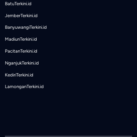
BatuTerkini.id
JemberTerkini.id
BanyuwangiTerkini.id
MadiunTerkini.id
PacitanTerkini.id
NganjukTerkini.id
KediriTerkini.id
LamonganTerkini.id