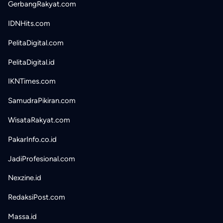
GerbangRakyat.com
IDNHits.com
PelitaDigital.com
PelitaDigital.id
IKNTimes.com
SamudraPikiran.com
WisataRakyat.com
PakarInfo.co.id
JadiProfesional.com
Nexzine.id
RedaksiPost.com
Massa.id