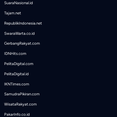
SuaraNasional.id
Tajam.net
RepublikIndonesia.net
SwaraWarta.co.id
GerbangRakyat.com
IDNHits.com
PelitaDigital.com
PelitaDigital.id
IKNTimes.com
SamudraPikiran.com
WisataRakyat.com
PakarInfo.co.id