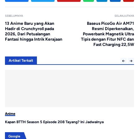
SEBELUMNYA
SELANJUTNYA
13 Anime Baru yang Akan
Baseus PicoGo Air AM71
Hadir di Crunchyroll pada
Resmi Diperkenalkan,
2026, Dari Petualangan
Powerbank Magnetik Ultra
Fantasi hingga Intrik Kerajaan
Tipis dengan Fitur NFC dan
Fast Charging 22,5W
Artikel Terkait
Anime
An
Kapan BTTH Season 5 Episode 208 Tayang? Ini Jadwalnya
13
Na
Google