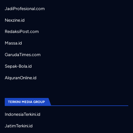
JadiProfesional.com
Nexzine.id
RedaksiPost.com
Massa.id
GarudaTimes.com
Sepak-Bola.id
AlquranOnline.id
TERKINI MEDIA GROUP
IndonesiaTerkini.id
JatimTerkini.id