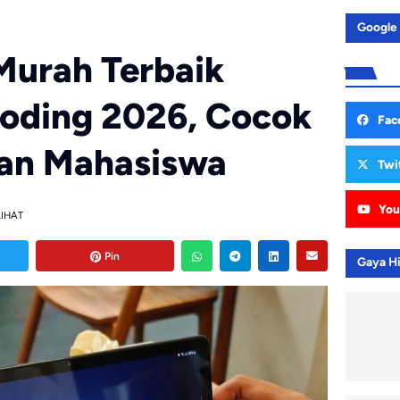
Google
 Murah Terbaik
Coding 2026, Cocok
Fac
dan Mahasiswa
Twi
You
LIHAT
Pin
Gaya H