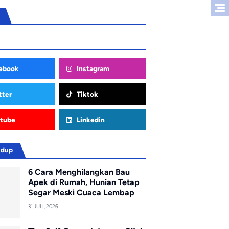
ebook
Instagram
tter
Tiktok
tube
Linkedin
idup
6 Cara Menghilangkan Bau
Apek di Rumah, Hunian Tetap
Segar Meski Cuaca Lembap
31 JULI, 2026