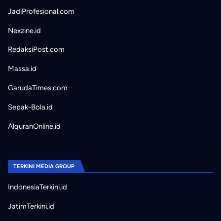
JadiProfesional.com
Nexzine.id
RedaksiPost.com
Massa.id
GarudaTimes.com
Sepak-Bola.id
AlquranOnline.id
TERKINI MEDIA GROUP
IndonesiaTerkini.id
JatimTerkini.id