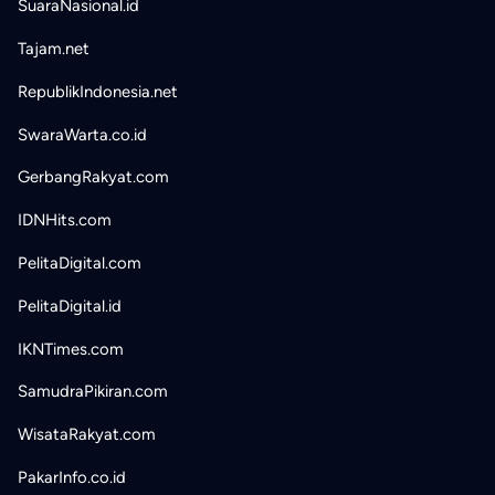
SuaraNasional.id
Tajam.net
RepublikIndonesia.net
SwaraWarta.co.id
GerbangRakyat.com
IDNHits.com
PelitaDigital.com
PelitaDigital.id
IKNTimes.com
SamudraPikiran.com
WisataRakyat.com
PakarInfo.co.id