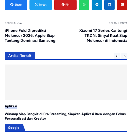
Share
Tweet
Pin
SEBELUMNYA
SELANJUTNYA
iPhone Fold Diprediksi
Xiaomi 17 Series Kantongi
Meluncur 2026, Apple Siap
TKDN, Sinyal Kuat Siap
Tantang Dominasi Samsung
Meluncur di Indonesia
Artikel Terkait
Aplikasi
Apl
Winamp Siap Bangkit di Era Streaming, Siapkan Aplikasi Baru dengan Fokus
Wh
Personalisasi dan Kreator
Do
Google