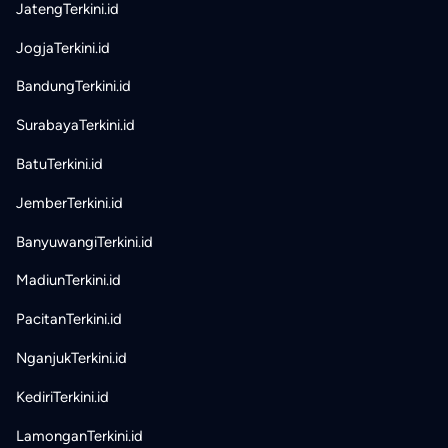
JatengTerkini.id
JogjaTerkini.id
BandungTerkini.id
SurabayaTerkini.id
BatuTerkini.id
JemberTerkini.id
BanyuwangiTerkini.id
MadiunTerkini.id
PacitanTerkini.id
NganjukTerkini.id
KediriTerkini.id
LamonganTerkini.id