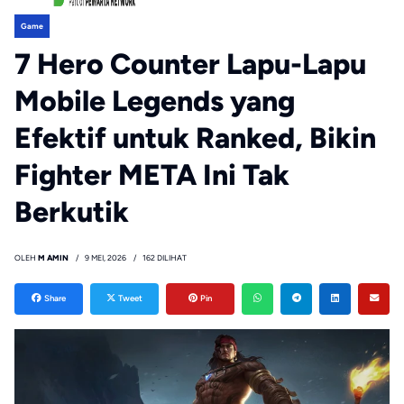
Game
7 Hero Counter Lapu-Lapu
Mobile Legends yang
Efektif untuk Ranked, Bikin
Fighter META Ini Tak
Berkutik
OLEH
M AMIN
9 MEI, 2026
162 DILIHAT
Share
Tweet
Pin