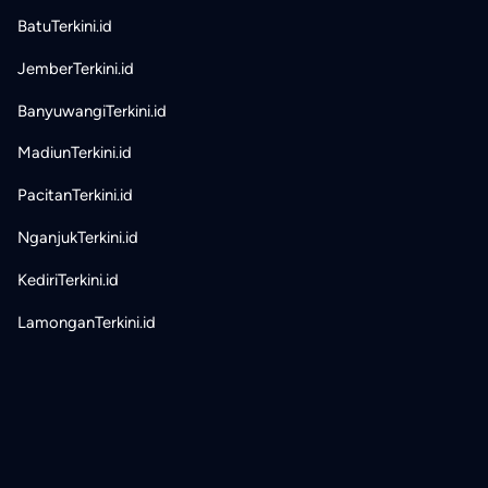
BatuTerkini.id
JemberTerkini.id
BanyuwangiTerkini.id
MadiunTerkini.id
PacitanTerkini.id
NganjukTerkini.id
KediriTerkini.id
LamonganTerkini.id