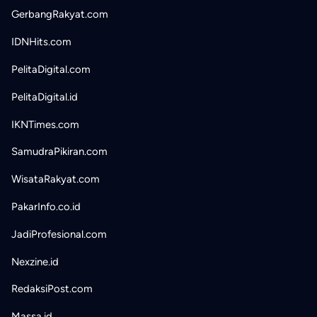
GerbangRakyat.com
IDNHits.com
PelitaDigital.com
PelitaDigital.id
IKNTimes.com
SamudraPikiran.com
WisataRakyat.com
PakarInfo.co.id
JadiProfesional.com
Nexzine.id
RedaksiPost.com
Massa.id