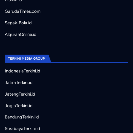
GarudaTimes.com
Sepak-Bola.id
AlquranOnline.id
TERKINI MEDIA GROUP
IndonesiaTerkini.id
JatimTerkini.id
JatengTerkini.id
JogjaTerkini.id
BandungTerkini.id
SurabayaTerkini.id