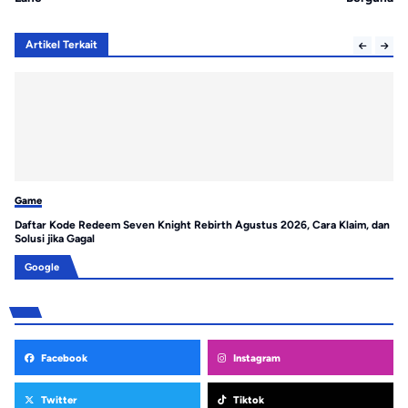
Artikel Terkait
Game
Ga
Daftar Kode Redeem Seven Knight Rebirth Agustus 2026, Cara Klaim, dan
Ko
Solusi jika Gagal
Gr
Google
Facebook
Instagram
Twitter
Tiktok