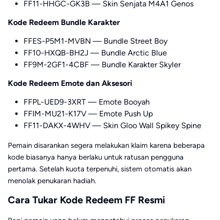
FF11-HHGC-GK3B — Skin Senjata M4A1 Genos
Kode Redeem Bundle Karakter
FFES-P5M1-MVBN — Bundle Street Boy
FF10-HXQB-BH2J — Bundle Arctic Blue
FF9M-2GF1-4CBF — Bundle Karakter Skyler
Kode Redeem Emote dan Aksesori
FFPL-UED9-3XRT — Emote Booyah
FFIM-MU21-K17V — Emote Push Up
FF11-DAKX-4WHV — Skin Gloo Wall Spikey Spine
Pemain disarankan segera melakukan klaim karena beberapa
kode biasanya hanya berlaku untuk ratusan pengguna
pertama. Setelah kuota terpenuhi, sistem otomatis akan
menolak penukaran hadiah.
Cara Tukar Kode Redeem FF Resmi