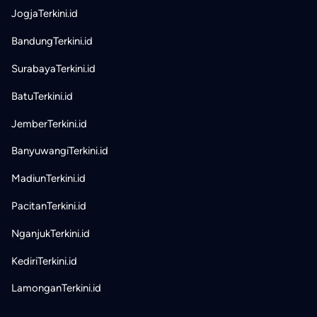
JogjaTerkini.id
BandungTerkini.id
SurabayaTerkini.id
BatuTerkini.id
JemberTerkini.id
BanyuwangiTerkini.id
MadiunTerkini.id
PacitanTerkini.id
NganjukTerkini.id
KediriTerkini.id
LamonganTerkini.id