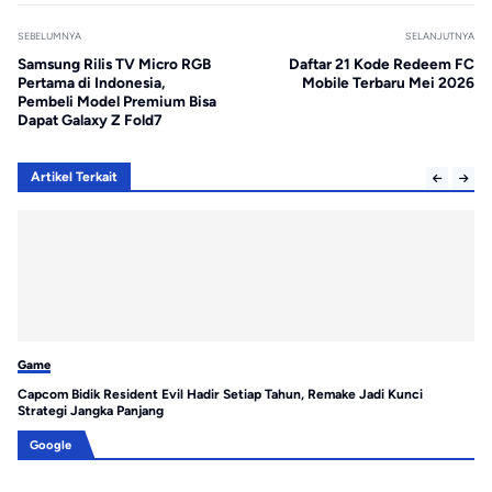
SEBELUMNYA
SELANJUTNYA
Samsung Rilis TV Micro RGB
Daftar 21 Kode Redeem FC
Pertama di Indonesia,
Mobile Terbaru Mei 2026
Pembeli Model Premium Bisa
Dapat Galaxy Z Fold7
Artikel Terkait
Game
Ga
Capcom Bidik Resident Evil Hadir Setiap Tahun, Remake Jadi Kunci
7 
Strategi Jangka Panjang
Sa
Google