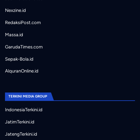
Nexzine.id
RedaksiPost.com
Massa.id
GarudaTimes.com
Sepak-Bola.id
AlquranOnline.id
TERKINI MEDIA GROUP
IndonesiaTerkini.id
JatimTerkini.id
JatengTerkini.id