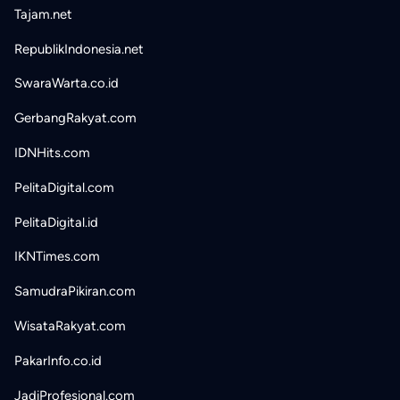
Tajam.net
RepublikIndonesia.net
SwaraWarta.co.id
GerbangRakyat.com
IDNHits.com
PelitaDigital.com
PelitaDigital.id
IKNTimes.com
SamudraPikiran.com
WisataRakyat.com
PakarInfo.co.id
JadiProfesional.com