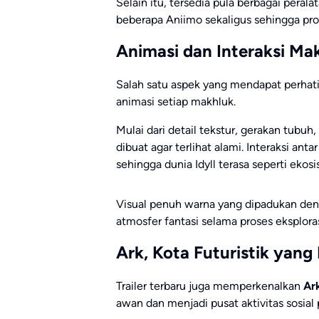
Selain itu, tersedia pula berbagai pe
beberapa Aniimo sekaligus sehingga pro
Animasi dan Interaksi Ma
Salah satu aspek yang mendapat perhati
animasi setiap makhluk.
Mulai dari detail tekstur, gerakan tubuh
dibuat agar terlihat alami. Interaksi an
sehingga dunia Idyll terasa seperti eko
Visual penuh warna yang dipadukan den
atmosfer fantasi selama proses eksploras
Ark, Kota Futuristik yang
Trailer terbaru juga memperkenalkan
Ar
awan dan menjadi pusat aktivitas sosial