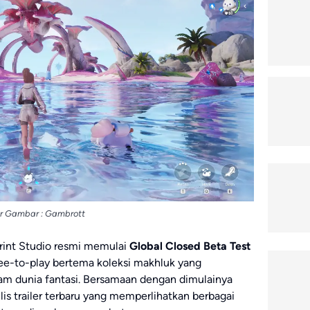
 Gambar : Gambrott
nt Studio resmi memulai
Global Closed Beta Test
ee-to-play bertema koleksi makhluk yang
m dunia fantasi. Bersamaan dengan dimulainya
ilis trailer terbaru yang memperlihatkan berbagai