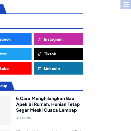
ebook
Instagram
tter
Tiktok
tube
Linkedin
idup
6 Cara Menghilangkan Bau
Apek di Rumah, Hunian Tetap
Segar Meski Cuaca Lembap
31 JULI, 2026