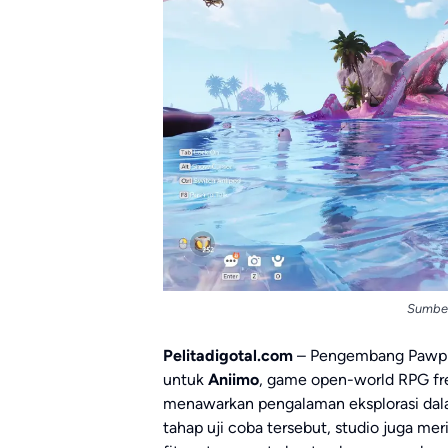
Sumber
Pelitadigotal.com
– Pengembang Pawpri
untuk
Aniimo
, game open-world RPG fr
menawarkan pengalaman eksplorasi dala
tahap uji coba tersebut, studio juga mer