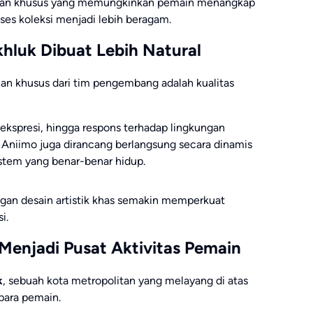
ralatan khusus yang memungkinkan pemain menangkap
ses koleksi menjadi lebih beragam.
khluk Dibuat Lebih Natural
an khusus dari tim pengembang adalah kualitas
, ekspresi, hingga respons terhadap lingkungan
tar Aniimo juga dirancang berlangsung secara dinamis
sistem yang benar-benar hidup.
gan desain artistik khas semakin memperkuat
i.
 Menjadi Pusat Aktivitas Pemain
k
, sebuah kota metropolitan yang melayang di atas
 para pemain.