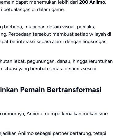
 pemain dapat menemukan lebih dari
200 Aniimo
,
ari petualangan di dalam game.
 berbeda, mulai dari desain visual, perilaku,
ing. Perbedaan tersebut membuat setiap wilayah di
dapat berinteraksi secara alami dengan lingkungan
i hutan lebat, pegunungan, danau, hingga reruntuhan
ituasi yang berubah secara dinamis sesuai
nkan Pemain Bertransformasi
ada umumnya, Aniimo memperkenalkan mekanisme
njadikan Aniimo sebagai partner bertarung, tetapi