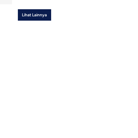
Lihat Lainnya