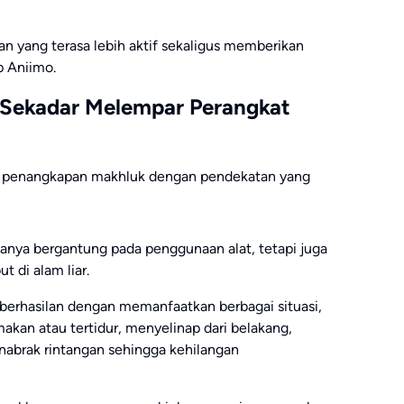
n yang terasa lebih aktif sekaligus memberikan
p Aniimo.
Sekadar Melempar Perangkat
m penangkapan makhluk dengan pendekatan yang
anya bergantung pada penggunaan alat, tetapi juga
t di alam liar.
erhasilan dengan memanfaatkan berbagai situasi,
kan atau tertidur, menyelinap dari belakang,
brak rintangan sehingga kehilangan