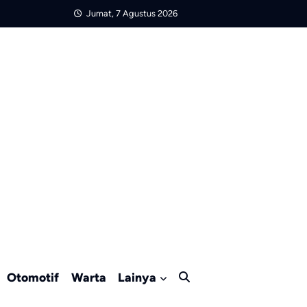
Jumat, 7 Agustus 2026
Otomotif
Warta
Lainya