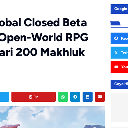
Google
obal Closed Beta
n Open-World RPG
Fac
ari 200 Makhluk
Twi
You
Gaya H
Pin