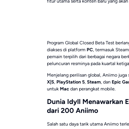
fitur utama serta konten baru yang akan
Program Global Closed Beta Test berla
diakses di platform
PC
, termasuk Steam
pemain terpilih dari berbagai negara be
peluncuran resminya pada kuartal ketig
Menjelang perilisan global, Aniimo juga
X|S
,
PlayStation 5
,
Steam
, dan
Epic Ga
untuk
Mac
dan perangkat mobile.
Dunia Idyll Menawarkan E
dari 200 Aniimo
Salah satu daya tarik utama Aniimo terl