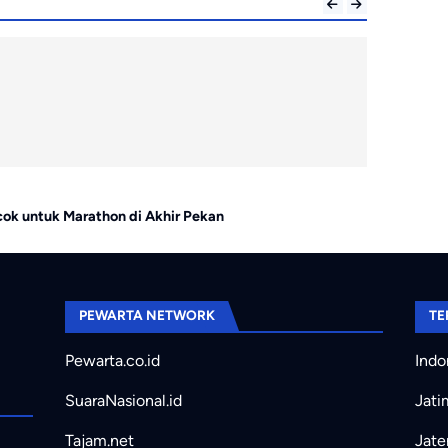
Hiburan
ok untuk Marathon di Akhir Pekan
Rekomendasi
PEWARTA NETWORK
TE
Pewarta.co.id
Indo
SuaraNasional.id
Jati
Tajam.net
Jate