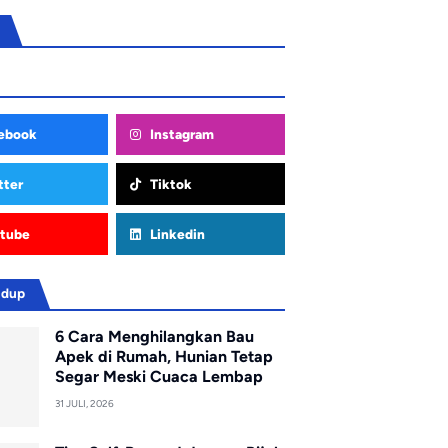
ebook
Instagram
tter
Tiktok
tube
Linkedin
idup
6 Cara Menghilangkan Bau
Apek di Rumah, Hunian Tetap
Segar Meski Cuaca Lembap
31 JULI, 2026