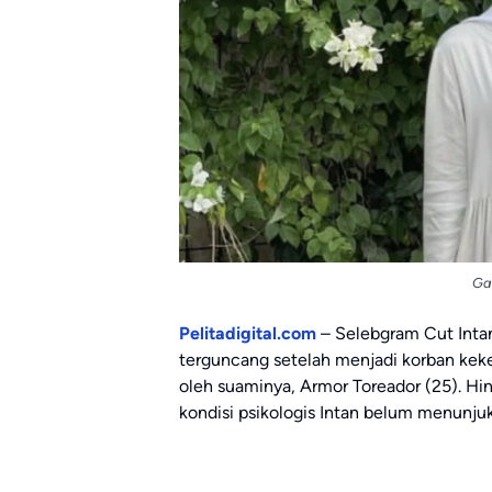
Ga
Pelitadigital.com
– Selebgram Cut Intan
terguncang setelah menjadi korban kek
oleh suaminya, Armor Toreador (25). Hi
kondisi psikologis Intan belum menunjuk