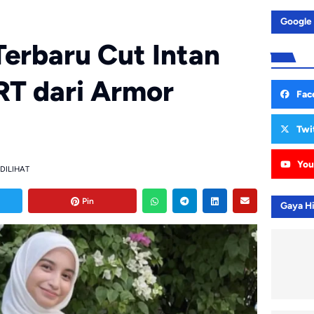
Google
Terbaru Cut Intan
RT dari Armor
Fac
Twi
You
 DILIHAT
Pin
Gaya H