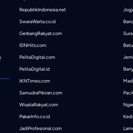
RepublikIndonesia.net
Jogj
SwaraWarta.co.id
Band
GerbangRakyat.com
Sura
IDNHits.com
Batu
PelitaDigital.com
Jemb
2
PelitaDigital.id
Bany
IKNTimes.com
Madi
SamudraPikiran.com
Paci
WisataRakyat.com
Ngan
PakarInfo.co.id
Kedir
JadiProfesional.com
Lamo