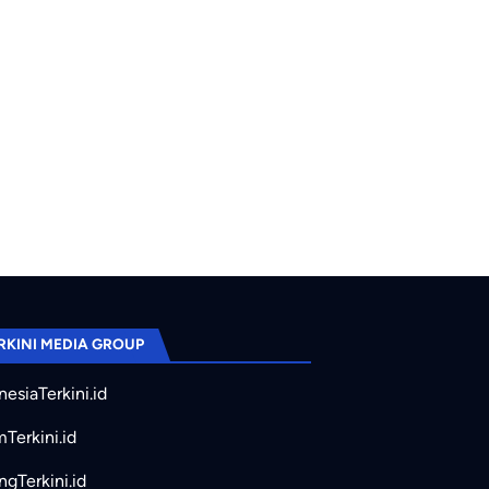
 31 Drakor Januari–April 2026, Lengkap dari Romansa hingga Thrill
RKINI MEDIA GROUP
nesiaTerkini.id
mTerkini.id
ngTerkini.id