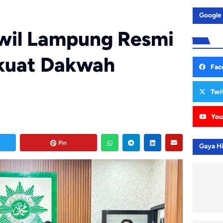
Google
il Lampung Resmi
rkuat Dakwah
Fac
Twi
You
Pin
Gaya H