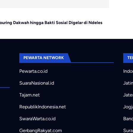
Warta
ouring Dakwah hingga Bakti Sosial Digelar di Ndeles
Gas Poll Da
Tiga Hari
PEWARTA NETWORK
TE
Pewarta.co.id
Indo
SuaraNasional.id
Jati
Tajam.net
Jate
RepublikIndonesia.net
Jogj
SwaraWarta.co.id
Band
GerbangRakyat.com
Sura