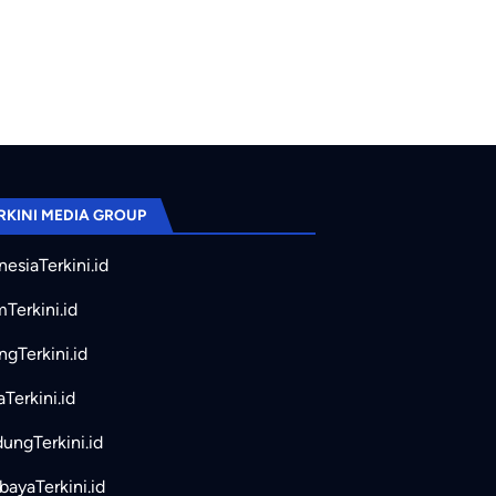
kwah! BikersMu Chapter Sragen Korwil Jateng Sukses Taklukkan Jal
RKINI MEDIA GROUP
nesiaTerkini.id
mTerkini.id
ngTerkini.id
aTerkini.id
ungTerkini.id
bayaTerkini.id