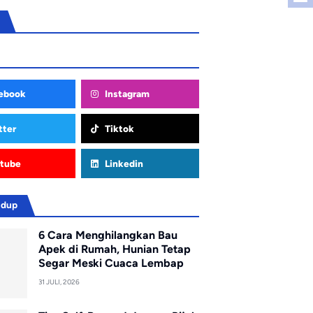
ebook
Instagram
tter
Tiktok
tube
Linkedin
idup
6 Cara Menghilangkan Bau
Apek di Rumah, Hunian Tetap
Segar Meski Cuaca Lembap
31 JULI, 2026