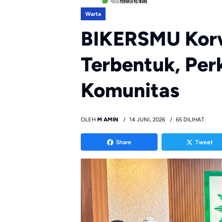
Warta
BIKERSMU Korw
Terbentuk, Pe
Komunitas
OLEH
M AMIN
14 JUNI, 2026
65 DILIHAT
Share
Tweet