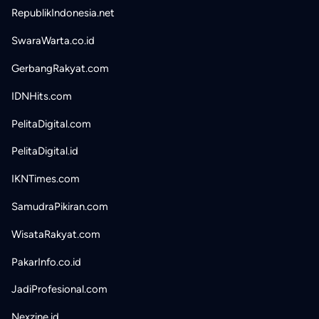
RepublikIndonesia.net
SwaraWarta.co.id
GerbangRakyat.com
IDNHits.com
PelitaDigital.com
PelitaDigital.id
IKNTimes.com
SamudraPikiran.com
WisataRakyat.com
PakarInfo.co.id
JadiProfesional.com
Nexzine.id