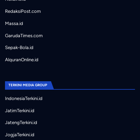
RedaksiPost.com
Massa.id
GarudaTimes.com
Sepak-Bola.id
AlquranOnline.id
TERKINI MEDIA GROUP
IndonesiaTerkini.id
JatimTerkini.id
JatengTerkini.id
JogjaTerkini.id