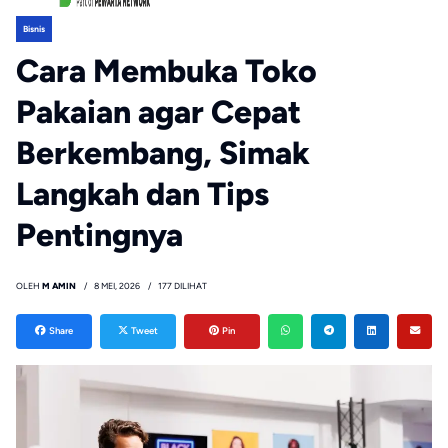
Bisnis
Cara Membuka Toko
Pakaian agar Cepat
Berkembang, Simak
Langkah dan Tips
Pentingnya
OLEH
M AMIN
8 MEI, 2026
177 DILIHAT
Share
Tweet
Pin