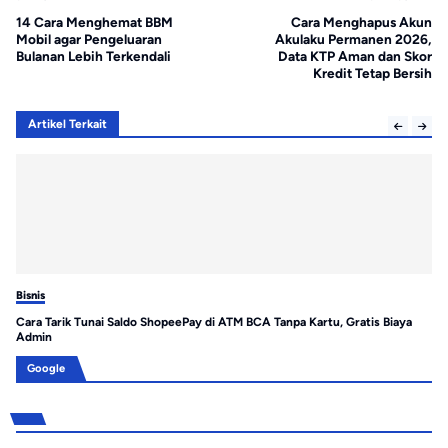
14 Cara Menghemat BBM
Cara Menghapus Akun
Mobil agar Pengeluaran
Akulaku Permanen 2026,
Bulanan Lebih Terkendali
Data KTP Aman dan Skor
Kredit Tetap Bersih
Artikel Terkait
Bisnis
Bis
Cara Tarik Tunai Saldo ShopeePay di ATM BCA Tanpa Kartu, Gratis Biaya
Es
Admin
Me
Google