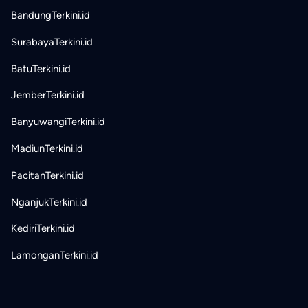
BandungTerkini.id
SurabayaTerkini.id
BatuTerkini.id
JemberTerkini.id
BanyuwangiTerkini.id
MadiunTerkini.id
PacitanTerkini.id
NganjukTerkini.id
KediriTerkini.id
LamonganTerkini.id