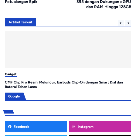
Petualangan Epik
395 dengan Dukungan eGPU
dan RAM Hingga 128GB
Artikel Terkait
Gadget
Ga
CMF Clip Pro Resmi Meluncur, Earbuds Clip-On dengan Smart Dial dan
Hu
Baterai Tahan Lama
Pr
Google
Facebook
Instagram