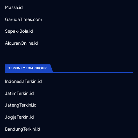
Massa.id
GarudaTimes.com
Sepak-Bola.id
AlquranOnline.id
TERKINI MEDIA GROUP
IndonesiaTerkini.id
JatimTerkini.id
JatengTerkini.id
JogjaTerkini.id
BandungTerkini.id