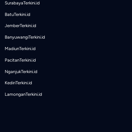
SurabayaTerkini.id
BatuTerkini.id
JemberTerkini.id
BanyuwangiTerkini.id
MadiunTerkini.id
PacitanTerkini.id
NganjukTerkini.id
KediriTerkini.id
LamonganTerkini.id