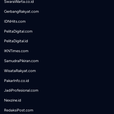
SwaraWarta.co.id
GerbangRakyat.com
IDNHits.com
PelitaDigital.com
PelitaDigital.id
IKNTimes.com
SamudraPikiran.com
WisataRakyat.com
PakarInfo.co.id
JadiProfesional.com
Nexzine.id
RedaksiPost.com