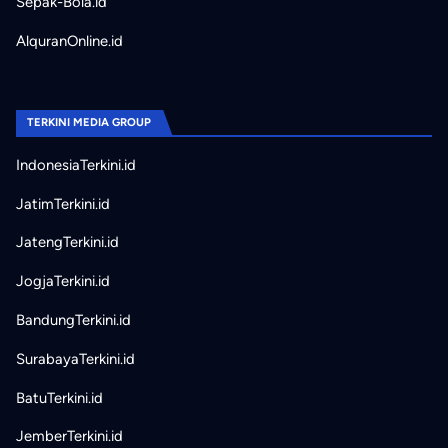
Sepak-Bola.id
AlquranOnline.id
TERKINI MEDIA GROUP
IndonesiaTerkini.id
JatimTerkini.id
JatengTerkini.id
JogjaTerkini.id
BandungTerkini.id
SurabayaTerkini.id
BatuTerkini.id
JemberTerkini.id