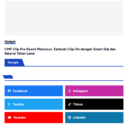
Gadget
Ga
CMF Clip Pro Resmi Meluncur, Earbuds Clip-On dengan Smart Dial dan
Hu
Baterai Tahan Lama
Pr
Google
Facebook
Instagram
Twitter
Tiktok
Youtube
Linkedin