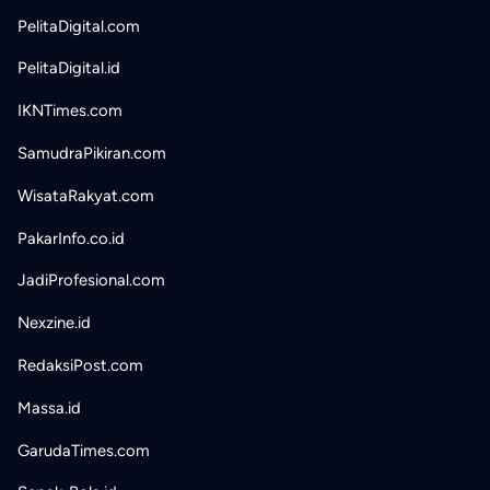
PelitaDigital.com
PelitaDigital.id
IKNTimes.com
SamudraPikiran.com
WisataRakyat.com
PakarInfo.co.id
JadiProfesional.com
Nexzine.id
RedaksiPost.com
Massa.id
GarudaTimes.com