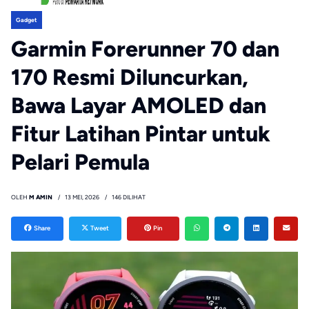
Gadget
Garmin Forerunner 70 dan
170 Resmi Diluncurkan,
Bawa Layar AMOLED dan
Fitur Latihan Pintar untuk
Pelari Pemula
OLEH
M AMIN
13 MEI, 2026
146 DILIHAT
Share
Tweet
Pin