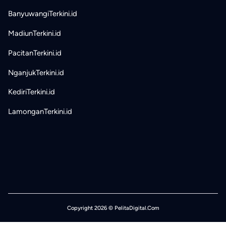
BanyuwangiTerkini.id
MadiunTerkini.id
PacitanTerkini.id
NganjukTerkini.id
KediriTerkini.id
LamonganTerkini.id
Copyright 2026 © PelitaDigital.Com