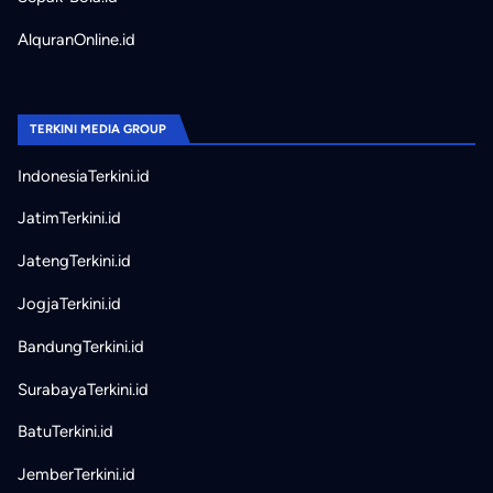
AlquranOnline.id
TERKINI MEDIA GROUP
IndonesiaTerkini.id
JatimTerkini.id
JatengTerkini.id
JogjaTerkini.id
BandungTerkini.id
SurabayaTerkini.id
BatuTerkini.id
JemberTerkini.id