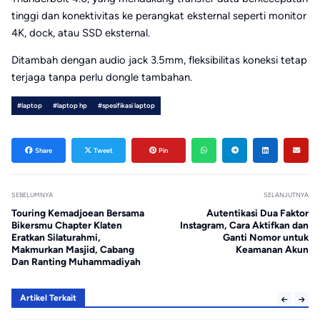
tinggi dan konektivitas ke perangkat eksternal seperti monitor
4K, dock, atau SSD eksternal.
Ditambah dengan audio jack 3.5mm, fleksibilitas koneksi tetap
terjaga tanpa perlu dongle tambahan.
#laptop
#laptop hp
#spesifikasi laptop
Share
Tweet
Pin
SEBELUMNYA
SELANJUTNYA
Touring Kemadjoean Bersama
Autentikasi Dua Faktor
Bikersmu Chapter Klaten
Instagram, Cara Aktifkan dan
Eratkan Silaturahmi,
Ganti Nomor untuk
Makmurkan Masjid, Cabang
Keamanan Akun
Dan Ranting Muhammadiyah
Artikel Terkait