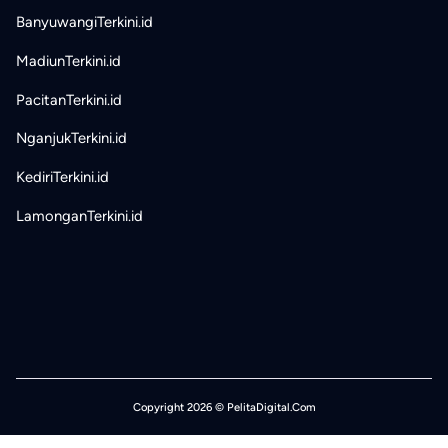
BanyuwangiTerkini.id
MadiunTerkini.id
PacitanTerkini.id
NganjukTerkini.id
KediriTerkini.id
LamonganTerkini.id
Copyright 2026 © PelitaDigital.Com