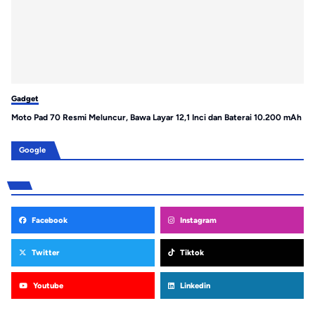
Gadget
Ga
Moto Pad 70 Resmi Meluncur, Bawa Layar 12,1 Inci dan Baterai 10.200 mAh
HM
de
Google
Facebook
Instagram
Twitter
Tiktok
Youtube
Linkedin