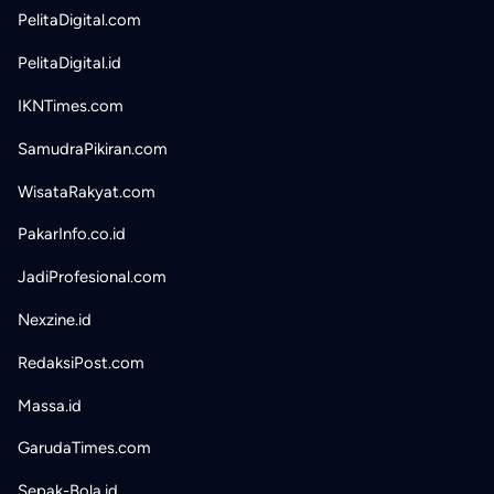
PelitaDigital.com
PelitaDigital.id
IKNTimes.com
SamudraPikiran.com
WisataRakyat.com
PakarInfo.co.id
JadiProfesional.com
Nexzine.id
RedaksiPost.com
Massa.id
GarudaTimes.com
Sepak-Bola.id