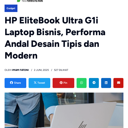
Gadget
HP EliteBook Ultra G1i
Laptop Bisnis, Performa
Andal Desain Tipis dan
Modern
OLEH
IMAM FATONI
2 JUNI, 2025
527 DILIHAT
Share
Tweet
Pin