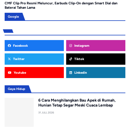
CMF Clip Pro Resmi Meluncur, Earbuds Clip-On dengan Smart Dial dan
Hu
Baterai Tahan Lama
Pr
Google
Facebook
Instagram
Twitter
Tiktok
Youtube
Linkedin
Gaya Hidup
6 Cara Menghilangkan Bau Apek di Rumah,
Hunian Tetap Segar Meski Cuaca Lembap
31 JULI, 2026