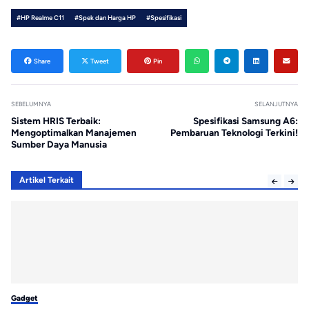
#HP Realme C11
#Spek dan Harga HP
#Spesifikasi
Share
Tweet
Pin
SEBELUMNYA
SELANJUTNYA
Sistem HRIS Terbaik:
Spesifikasi Samsung A6:
Mengoptimalkan Manajemen
Pembaruan Teknologi Terkini!
Sumber Daya Manusia
Artikel Terkait
Gadget
Ga