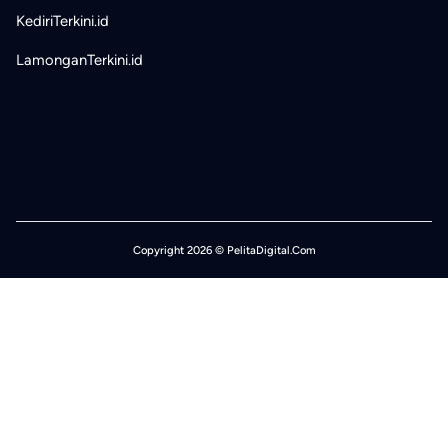
KediriTerkini.id
LamonganTerkini.id
Copyright 2026 © PelitaDigital.Com