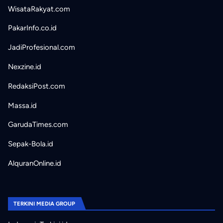
WisataRakyat.com
PakarInfo.co.id
JadiProfesional.com
Nexzine.id
RedaksiPost.com
Massa.id
GarudaTimes.com
Sepak-Bola.id
AlquranOnline.id
TERKINI MEDIA GROUP