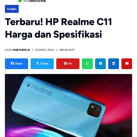
Gadget
Terbaru! HP Realme C11
Harga dan Spesifikasi
OLEH
NUR KAMILA
25 APRIL, 2024
483 DILIHAT
Share
Tweet
Pin