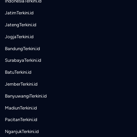
IndonesiaTerkini.id
JatimTerkini.id
JatengTerkini.id
JogjaTerkini.id
BandungTerkini.id
SurabayaTerkini.id
BatuTerkini.id
JemberTerkini.id
BanyuwangiTerkini.id
MadiunTerkini.id
PacitanTerkini.id
NganjukTerkini.id