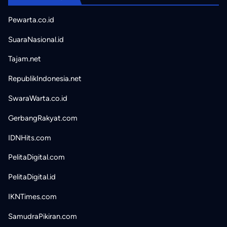
Pewarta.co.id
SuaraNasional.id
Tajam.net
RepublikIndonesia.net
SwaraWarta.co.id
GerbangRakyat.com
IDNHits.com
PelitaDigital.com
PelitaDigital.id
IKNTimes.com
SamudraPikiran.com