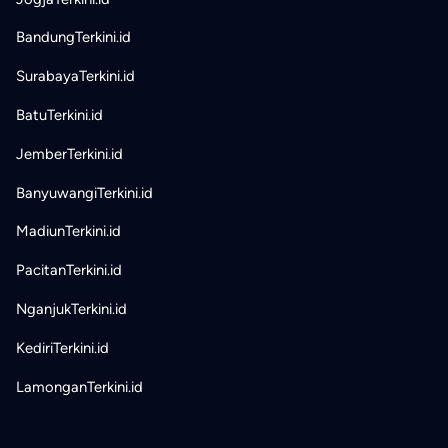
BandungTerkini.id
SurabayaTerkini.id
BatuTerkini.id
JemberTerkini.id
BanyuwangiTerkini.id
MadiunTerkini.id
PacitanTerkini.id
NganjukTerkini.id
KediriTerkini.id
LamonganTerkini.id