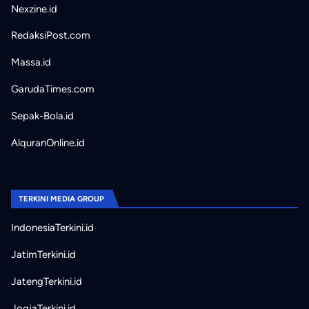
Nexzine.id
RedaksiPost.com
Massa.id
GarudaTimes.com
Sepak-Bola.id
AlquranOnline.id
TERKINI MEDIA GROUP
IndonesiaTerkini.id
JatimTerkini.id
JatengTerkini.id
JogjaTerkini.id