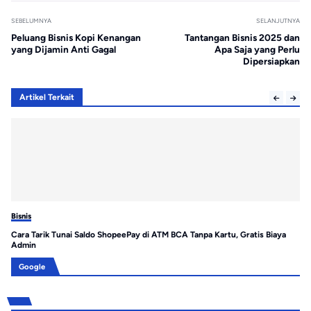
SEBELUMNYA
SELANJUTNYA
Peluang Bisnis Kopi Kenangan
Tantangan Bisnis 2025 dan
yang Dijamin Anti Gagal
Apa Saja yang Perlu
Dipersiapkan
Artikel Terkait
Bisnis
Bis
Cara Tarik Tunai Saldo ShopeePay di ATM BCA Tanpa Kartu, Gratis Biaya
Es
Admin
Me
Google