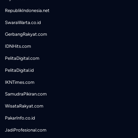
RepublikIndonesia.net
SwaraWarta.co.id
GerbangRakyat.com
IDNHits.com
PelitaDigital.com
PelitaDigital.id
IKNTimes.com
SamudraPikiran.com
WisataRakyat.com
PakarInfo.co.id
JadiProfesional.com