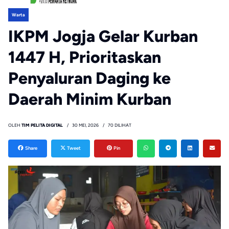
Warta
IKPM Jogja Gelar Kurban
1447 H, Prioritaskan
Penyaluran Daging ke
Daerah Minim Kurban
OLEH
TIM PELITA DIGITAL
30 MEI, 2026
70 DILIHAT
Share
Tweet
Pin