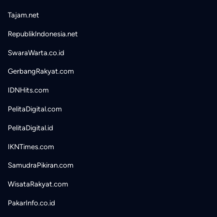
Tajam.net
RepublikIndonesia.net
SwaraWarta.co.id
GerbangRakyat.com
IDNHits.com
PelitaDigital.com
PelitaDigital.id
IKNTimes.com
SamudraPikiran.com
WisataRakyat.com
PakarInfo.co.id