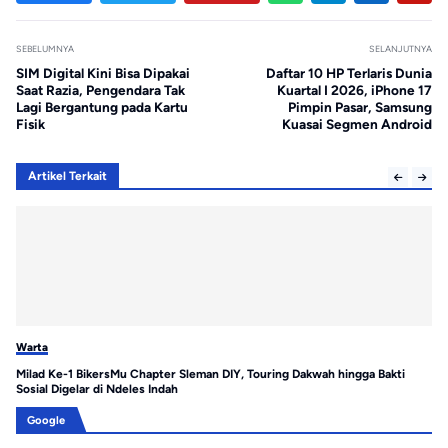
SEBELUMNYA
SELANJUTNYA
SIM Digital Kini Bisa Dipakai
Daftar 10 HP Terlaris Dunia
Saat Razia, Pengendara Tak
Kuartal I 2026, iPhone 17
Lagi Bergantung pada Kartu
Pimpin Pasar, Samsung
Fisik
Kuasai Segmen Android
Artikel Terkait
Warta
Wa
Milad Ke-1 BikersMu Chapter Sleman DIY, Touring Dakwah hingga Bakti
Ga
Sosial Digelar di Ndeles Indah
Ta
Google