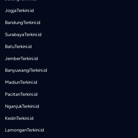
JogjaTerkini.id
BandungTerkini.id
SurabayaTerkini.id
BatuTerkini.id
JemberTerkini.id
BanyuwangiTerkini.id
MadiunTerkini.id
PacitanTerkini.id
NganjukTerkini.id
KediriTerkini.id
LamonganTerkini.id