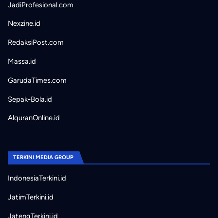
JadiProfesional.com
Nexzine.id
RedaksiPost.com
Massa.id
GarudaTimes.com
Sepak-Bola.id
AlquranOnline.id
TERKINI MEDIA GROUP
IndonesiaTerkini.id
JatimTerkini.id
JatengTerkini.id