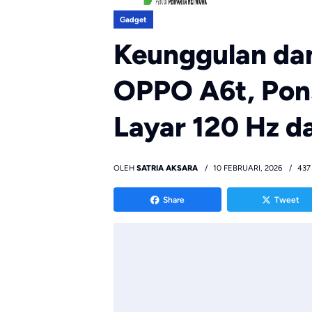
Gadget
Keunggulan da
OPPO A6t, Pon
Layar 120 Hz d
OLEH
SATRIA AKSARA
10 FEBRUARI, 2026
437
Share
Tweet