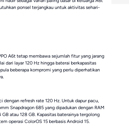
i hadir sebagai varian paling dasar di keluarga A6t
uhkan ponsel terjangkau untuk aktivitas sehari-
OPPO A6t tetap membawa sejumlah fitur yang jarang
ai dari layar 120 Hz hingga baterai berkapasitas
a pula beberapa kompromi yang perlu diperhatikan
a.
ci dengan refresh rate 120 Hz. Untuk dapur pacu,
lcomm Snapdragon 685 yang dipadukan dengan RAM
4 GB atau 128 GB. Kapasitas baterainya tergolong
em operasi ColorOS 15 berbasis Android 15.