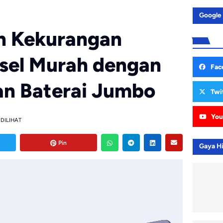
Google
n Kekurangan
sel Murah dengan
Fac
an Baterai Jumbo
Twi
You
 DILIHAT
Pin
Gaya H