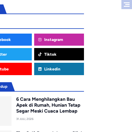
ebook
Instagram
tter
Tiktok
tube
Linkedin
idup
6 Cara Menghilangkan Bau
Apek di Rumah, Hunian Tetap
Segar Meski Cuaca Lembap
31 JULI, 2026