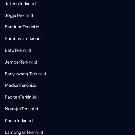
JatengTerkini.id
JogjaTerkini.id
BandungTerkini.id
SurabayaTerkini.id
BatuTerkini.id
JemberTerkini.id
BanyuwangiTerkini.id
MadiunTerkini.id
PacitanTerkini.id
NganjukTerkini.id
KediriTerkini.id
LamonganTerkini.id