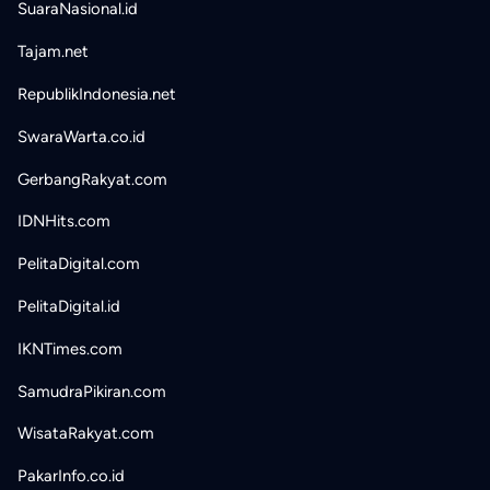
SuaraNasional.id
Tajam.net
RepublikIndonesia.net
SwaraWarta.co.id
GerbangRakyat.com
IDNHits.com
PelitaDigital.com
PelitaDigital.id
IKNTimes.com
SamudraPikiran.com
WisataRakyat.com
PakarInfo.co.id