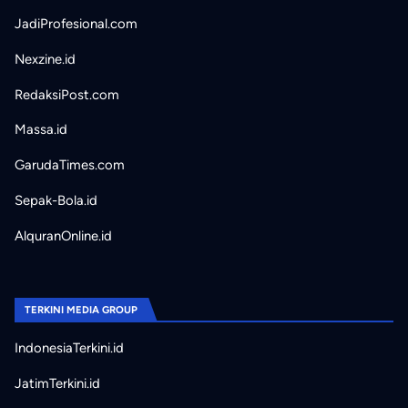
JadiProfesional.com
Nexzine.id
RedaksiPost.com
Massa.id
GarudaTimes.com
Sepak-Bola.id
AlquranOnline.id
TERKINI MEDIA GROUP
IndonesiaTerkini.id
JatimTerkini.id