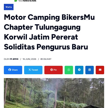
Warta
Motor Camping BikersMu
Chapter Tulungagung
Korwil Jatim Pererat
Soliditas Pengurus Baru
OLEH
M AMIN
16 JUNI, 2026
85 DILIHAT
Share
Tweet
Pin