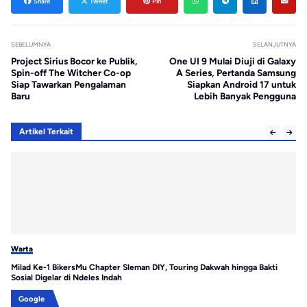
Share
Tweet
Pin
SEBELUMNYA
SELANJUTNYA
Project Sirius Bocor ke Publik,
One UI 9 Mulai Diuji di Galaxy
Spin-off The Witcher Co-op
A Series, Pertanda Samsung
Siap Tawarkan Pengalaman
Siapkan Android 17 untuk
Baru
Lebih Banyak Pengguna
Artikel Terkait
Warta
Wa
Milad Ke-1 BikersMu Chapter Sleman DIY, Touring Dakwah hingga Bakti
Ga
Sosial Digelar di Ndeles Indah
Ta
Google