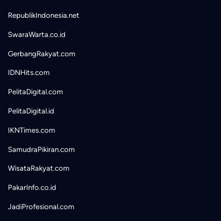
RepublikIndonesia.net
SwaraWarta.co.id
GerbangRakyat.com
IDNHits.com
PelitaDigital.com
PelitaDigital.id
IKNTimes.com
SamudraPikiran.com
WisataRakyat.com
PakarInfo.co.id
JadiProfesional.com