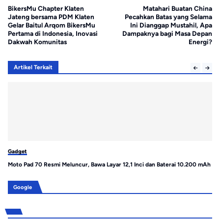
BikersMu Chapter Klaten
Matahari Buatan China
Jateng bersama PDM Klaten
Pecahkan Batas yang Selama
Gelar Baitul Arqom BikersMu
Ini Dianggap Mustahil, Apa
Pertama di Indonesia, Inovasi
Dampaknya bagi Masa Depan
Dakwah Komunitas
Energi?
Artikel Terkait
Gadget
Ga
Moto Pad 70 Resmi Meluncur, Bawa Layar 12,1 Inci dan Baterai 10.200 mAh
HM
de
Google