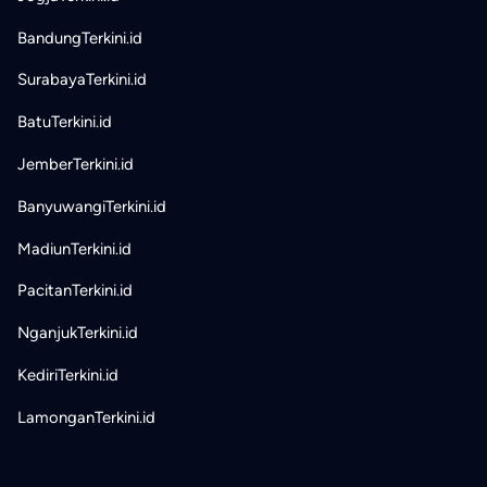
BandungTerkini.id
SurabayaTerkini.id
BatuTerkini.id
JemberTerkini.id
BanyuwangiTerkini.id
MadiunTerkini.id
PacitanTerkini.id
NganjukTerkini.id
KediriTerkini.id
LamonganTerkini.id