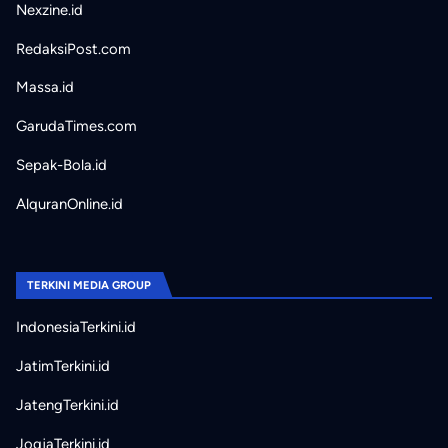
Nexzine.id
RedaksiPost.com
Massa.id
GarudaTimes.com
Sepak-Bola.id
AlquranOnline.id
TERKINI MEDIA GROUP
IndonesiaTerkini.id
JatimTerkini.id
JatengTerkini.id
JogjaTerkini.id