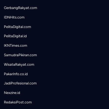
GerbangRakyat.com
IDNHits.com
PelitaDigital.com
PelitaDigital.id
IKNTimes.com
SamudraPikiran.com
WisataRakyat.com
PakarInfo.co.id
JadiProfesional.com
Nexzine.id
RedaksiPost.com