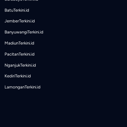
BatuTerkini.id
JemberTerkini.id
BanyuwangiTerkini.id
MadiunTerkini.id
PacitanTerkini.id
NganjukTerkini.id
KediriTerkini.id
LamonganTerkini.id