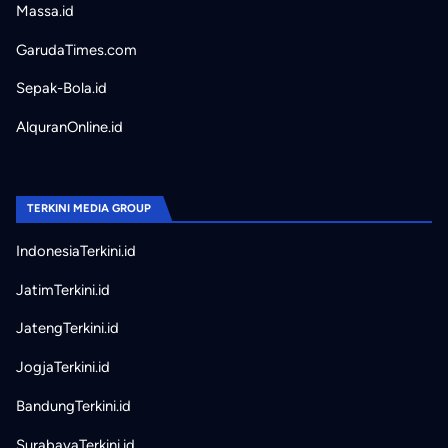
Massa.id
GarudaTimes.com
Sepak-Bola.id
AlquranOnline.id
TERKINI MEDIA GROUP
IndonesiaTerkini.id
JatimTerkini.id
JatengTerkini.id
JogjaTerkini.id
BandungTerkini.id
SurabayaTerkini.id