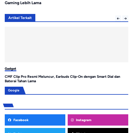
Gaming Lebih Lama
Artikel Terkait
Gadget
Ga
CMF Clip Pro Resmi Meluncur, Earbuds Clip-On dengan Smart Dial dan
Hu
Baterai Tahan Lama
Pr
Google
Facebook
Instagram