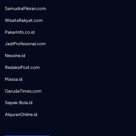
SamudraPikiran.com
WisataRakyat.com
PakarInfo.co.id
JadiProfesional.com
Nexzine.id
RedaksiPost.com
Massa.id
GarudaTimes.com
Sepak-Bola.id
AlquranOnline.id