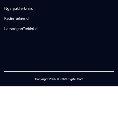
NganjukTerkini.id
KediriTerkini.id
LamonganTerkini.id
Copyright 2026 © PelitaDigital.Com