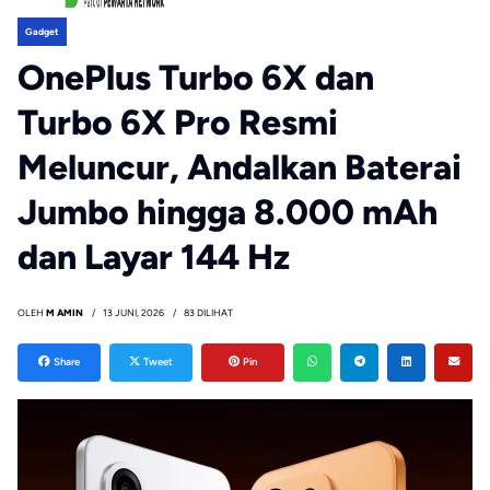
Gadget
OnePlus Turbo 6X dan
Turbo 6X Pro Resmi
Meluncur, Andalkan Baterai
Jumbo hingga 8.000 mAh
dan Layar 144 Hz
OLEH
M AMIN
13 JUNI, 2026
83 DILIHAT
Share
Tweet
Pin