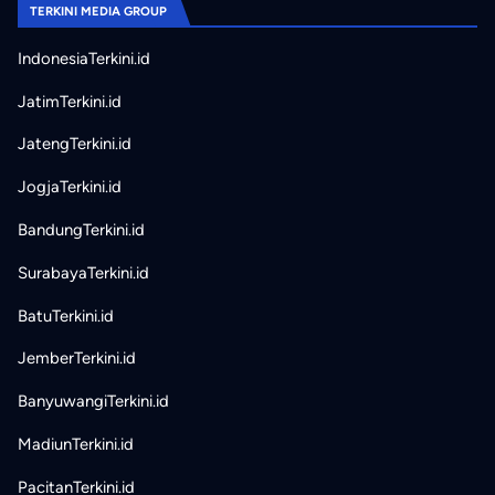
TERKINI MEDIA GROUP
IndonesiaTerkini.id
JatimTerkini.id
JatengTerkini.id
JogjaTerkini.id
BandungTerkini.id
SurabayaTerkini.id
BatuTerkini.id
JemberTerkini.id
BanyuwangiTerkini.id
MadiunTerkini.id
PacitanTerkini.id