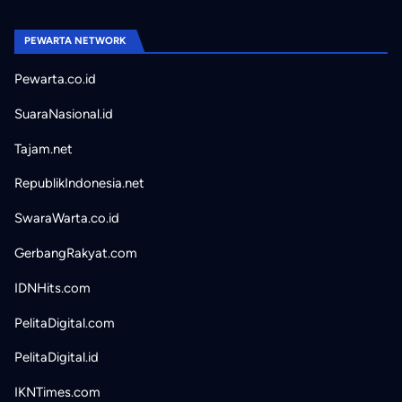
PEWARTA NETWORK
Pewarta.co.id
SuaraNasional.id
Tajam.net
RepublikIndonesia.net
SwaraWarta.co.id
GerbangRakyat.com
IDNHits.com
PelitaDigital.com
PelitaDigital.id
IKNTimes.com