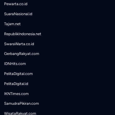
Pewarta.co.id
SuaraNasional.id
Tajam.net
RepublikIndonesia.net
SwaraWarta.co.id
GerbangRakyat.com
IDNHits.com
PelitaDigital.com
PelitaDigital.id
IKNTimes.com
SamudraPikiran.com
WisataRakyat.com