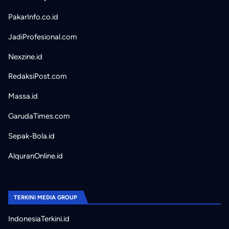
PakarInfo.co.id
JadiProfesional.com
Nexzine.id
RedaksiPost.com
Massa.id
GarudaTimes.com
Sepak-Bola.id
AlquranOnline.id
TERKINI MEDIA GROUP
IndonesiaTerkini.id