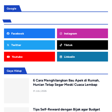
Pe
Google
Facebook
Instagram
Twitter
Tiktok
Youtube
Linkedin
Gaya Hidup
6 Cara Menghilangkan Bau Apek di Rumah,
Hunian Tetap Segar Meski Cuaca Lembap
31 JULI, 2026
Tips Self-Reward dengan Bijak agar Budget