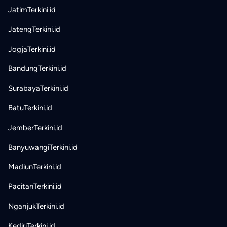
JatimTerkini.id
JatengTerkini.id
JogjaTerkini.id
BandungTerkini.id
SurabayaTerkini.id
BatuTerkini.id
JemberTerkini.id
BanyuwangiTerkini.id
MadiunTerkini.id
PacitanTerkini.id
NganjukTerkini.id
KediriTerkini.id