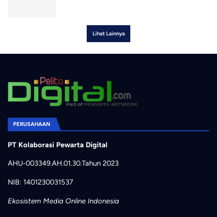
Lihat Lainnya
PERUSAHAAN
PT Kolaborasi Pewarta Digital
AHU-003349.AH.01.30.Tahun 2023
NIB: 1401230031537
Ekosistem Media Online Indonesia