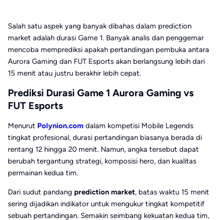
Salah satu aspek yang banyak dibahas dalam prediction
market adalah durasi Game 1. Banyak analis dan penggemar
mencoba memprediksi apakah pertandingan pembuka antara
Aurora Gaming dan FUT Esports akan berlangsung lebih dari
15 menit atau justru berakhir lebih cepat.
Prediksi Durasi Game 1 Aurora Gaming vs
FUT Esports
Menurut
Polynion.com
dalam kompetisi Mobile Legends
tingkat profesional, durasi pertandingan biasanya berada di
rentang 12 hingga 20 menit. Namun, angka tersebut dapat
berubah tergantung strategi, komposisi hero, dan kualitas
permainan kedua tim.
Dari sudut pandang
prediction market
, batas waktu 15 menit
sering dijadikan indikator untuk mengukur tingkat kompetitif
sebuah pertandingan. Semakin seimbang kekuatan kedua tim,