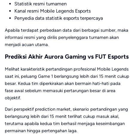
Statistik resmi turnamen
Kanal resmi Mobile Legends Esports
Penyedia data statistik esports terpercaya
Apabila terdapat perbedaan data dari berbagai sumber, maka
informasi resmi yang dirilis penyelenggara turnamen akan
menjadi acuan utama.
Prediksi Akhir Aurora Gaming vs FUT Esports
Melihat karakteristik pertandingan profesional Mobile Legends
saat ini, peluang Game 1 berlangsung lebih dari 15 menit cukup
besar. Kedua tim diperkirakan akan bermain hati-hati pada
fase awal sebelum memasuki pertarungan besar di area
objektif.
Dari perspektif prediction market, skenario pertandingan yang
berlangsung lebih dari 15 menit terlihat cukup masuk akal,
terutama apabila kedua tim berhasil menjaga keseimbangan
permainan hingga pertengahan laga.