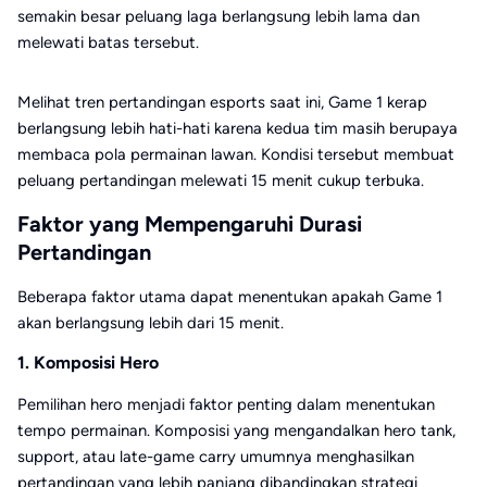
semakin besar peluang laga berlangsung lebih lama dan
melewati batas tersebut.
Melihat tren pertandingan esports saat ini, Game 1 kerap
berlangsung lebih hati-hati karena kedua tim masih berupaya
membaca pola permainan lawan. Kondisi tersebut membuat
peluang pertandingan melewati 15 menit cukup terbuka.
Faktor yang Mempengaruhi Durasi
Pertandingan
Beberapa faktor utama dapat menentukan apakah Game 1
akan berlangsung lebih dari 15 menit.
1. Komposisi Hero
Pemilihan hero menjadi faktor penting dalam menentukan
tempo permainan. Komposisi yang mengandalkan hero tank,
support, atau late-game carry umumnya menghasilkan
pertandingan yang lebih panjang dibandingkan strategi