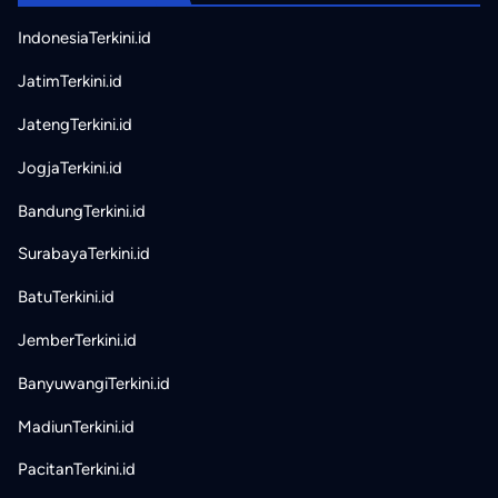
IndonesiaTerkini.id
JatimTerkini.id
JatengTerkini.id
JogjaTerkini.id
BandungTerkini.id
SurabayaTerkini.id
BatuTerkini.id
JemberTerkini.id
BanyuwangiTerkini.id
MadiunTerkini.id
PacitanTerkini.id