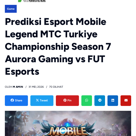
Game
Prediksi Esport Mobile
Legend MTC Turkiye
Championship Season 7
Aurora Gaming vs FUT
Esports
OLEH
M AMIN
31 MEI, 2026
70 DILIHAT
Share
Tweet
Pin