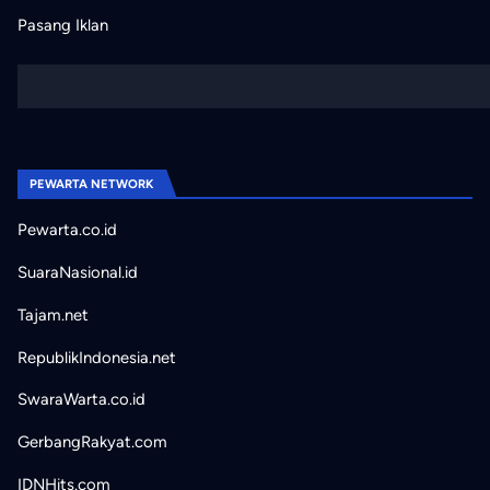
Pasang Iklan
PEWARTA NETWORK
Pewarta.co.id
SuaraNasional.id
Tajam.net
RepublikIndonesia.net
SwaraWarta.co.id
GerbangRakyat.com
IDNHits.com