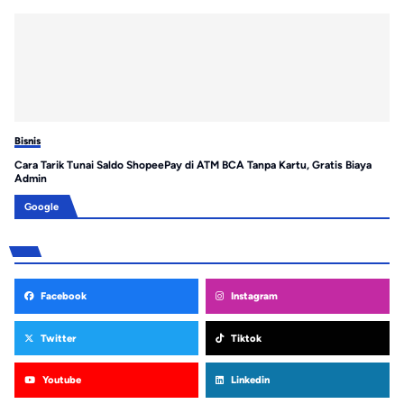
Bisnis
Bis
Cara Tarik Tunai Saldo ShopeePay di ATM BCA Tanpa Kartu, Gratis Biaya
Es
Admin
Me
Google
Facebook
Instagram
Twitter
Tiktok
Youtube
Linkedin