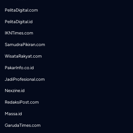
PelitaDigital.com
PelitaDigital.id
IKNTimes.com
SamudraPikiran.com
WisataRakyat.com
PakarInfo.co.id
JadiProfesional.com
Nexzine.id
RedaksiPost.com
Massa.id
GarudaTimes.com