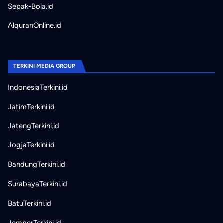
Sepak-Bola.id
AlquranOnline.id
TERKINI MEDIA GROUP
IndonesiaTerkini.id
JatimTerkini.id
JatengTerkini.id
JogjaTerkini.id
BandungTerkini.id
SurabayaTerkini.id
BatuTerkini.id
JemberTerkini.id