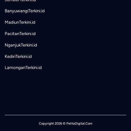
BanyuwangiTerkini.id
MadiunTerkini.id
PacitanTerkini.id
NganjukTerkini.id
KediriTerkini.id
LamonganTerkini.id
Copyright 2026 © PelitaDigital.Com