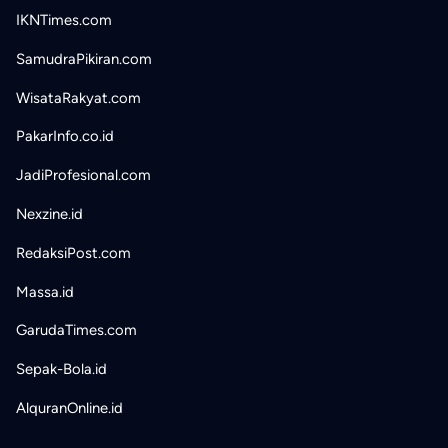
IKNTimes.com
SamudraPikiran.com
WisataRakyat.com
PakarInfo.co.id
JadiProfesional.com
Nexzine.id
RedaksiPost.com
Massa.id
GarudaTimes.com
Sepak-Bola.id
AlquranOnline.id