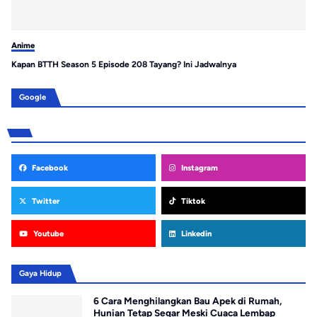
Anime
An
Kapan BTTH Season 5 Episode 208 Tayang? Ini Jadwalnya
13
Na
Google
Facebook
Instagram
Twitter
Tiktok
Youtube
Linkedin
Gaya Hidup
6 Cara Menghilangkan Bau Apek di Rumah,
Hunian Tetap Segar Meski Cuaca Lembap