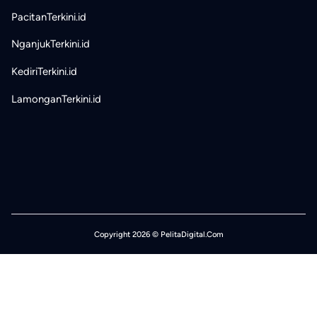
PacitanTerkini.id
NganjukTerkini.id
KediriTerkini.id
LamonganTerkini.id
Copyright 2026 © PelitaDigital.Com