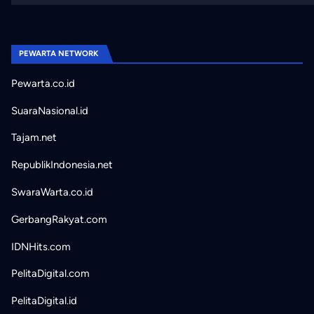
PEWARTA NETWORK
Pewarta.co.id
SuaraNasional.id
Tajam.net
RepublikIndonesia.net
SwaraWarta.co.id
GerbangRakyat.com
IDNHits.com
PelitaDigital.com
PelitaDigital.id