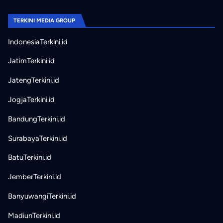
TERKINI MEDIA GROUP
IndonesiaTerkini.id
JatimTerkini.id
JatengTerkini.id
JogjaTerkini.id
BandungTerkini.id
SurabayaTerkini.id
BatuTerkini.id
JemberTerkini.id
BanyuwangiTerkini.id
MadiunTerkini.id