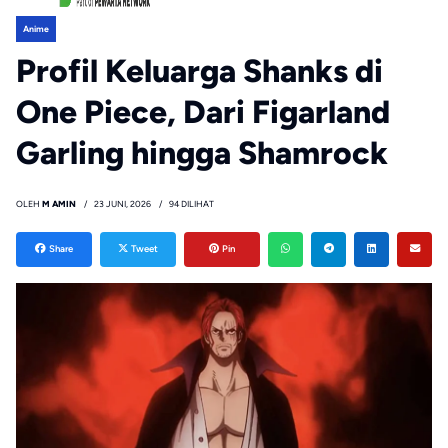
Anime
Profil Keluarga Shanks di
One Piece, Dari Figarland
Garling hingga Shamrock
OLEH
M AMIN
23 JUNI, 2026
94 DILIHAT
Share
Tweet
Pin