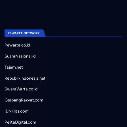
PEWARTA NETWORK
Pewarta.co.id
SuaraNasional.id
Tajam.net
RepublikIndonesia.net
SwaraWarta.co.id
GerbangRakyat.com
IDNHits.com
PelitaDigital.com