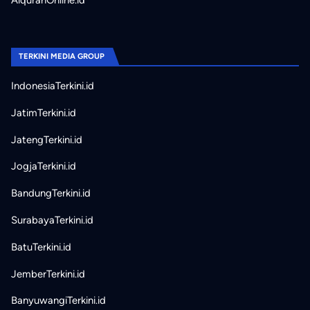
AlquranOnline.id
TERKINI MEDIA GROUP
IndonesiaTerkini.id
JatimTerkini.id
JatengTerkini.id
JogjaTerkini.id
BandungTerkini.id
SurabayaTerkini.id
BatuTerkini.id
JemberTerkini.id
BanyuwangiTerkini.id