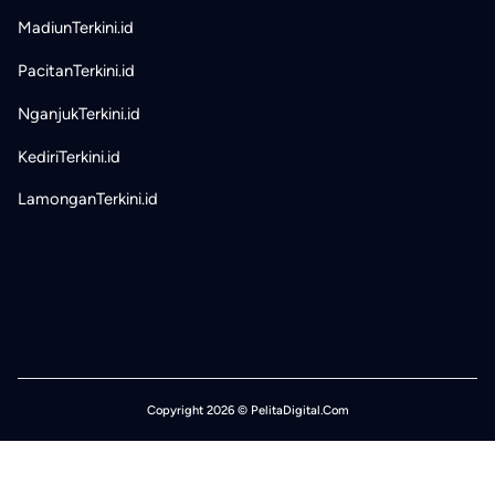
MadiunTerkini.id
PacitanTerkini.id
NganjukTerkini.id
KediriTerkini.id
LamonganTerkini.id
Copyright 2026 © PelitaDigital.Com