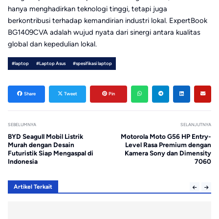
hanya menghadirkan teknologi tinggi, tetapi juga
berkontribusi terhadap kemandirian industri lokal. ExpertBook
BG1409CVA adalah wujud nyata dari sinergi antara kualitas
global dan kepedulian lokal.
#laptop
#Laptop Asus
#spesifikasi laptop
Share
Tweet
Pin
SEBELUMNYA
SELANJUTNYA
BYD Seagull Mobil Listrik
Motorola Moto G56 HP Entry-
Murah dengan Desain
Level Rasa Premium dengan
Futuristik Siap Mengaspal di
Kamera Sony dan Dimensity
Indonesia
7060
Artikel Terkait