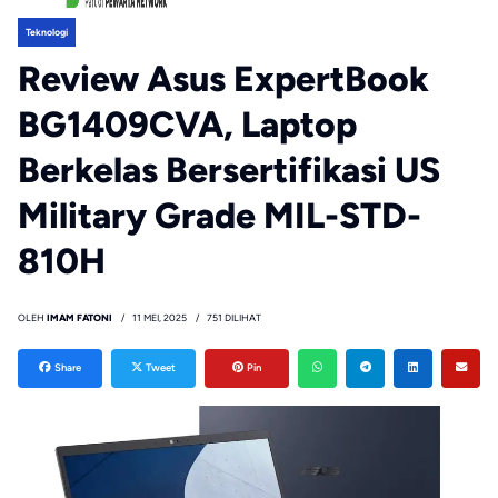
Teknologi
Review Asus ExpertBook
BG1409CVA, Laptop
Berkelas Bersertifikasi US
Military Grade MIL-STD-
810H
OLEH
IMAM FATONI
11 MEI, 2025
751 DILIHAT
Share
Tweet
Pin