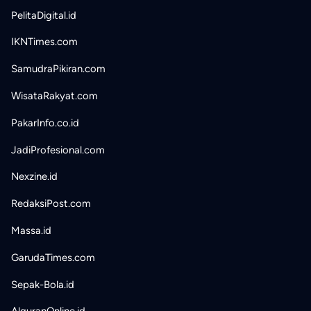
PelitaDigital.id
IKNTimes.com
SamudraPikiran.com
WisataRakyat.com
PakarInfo.co.id
JadiProfesional.com
Nexzine.id
RedaksiPost.com
Massa.id
GarudaTimes.com
Sepak-Bola.id