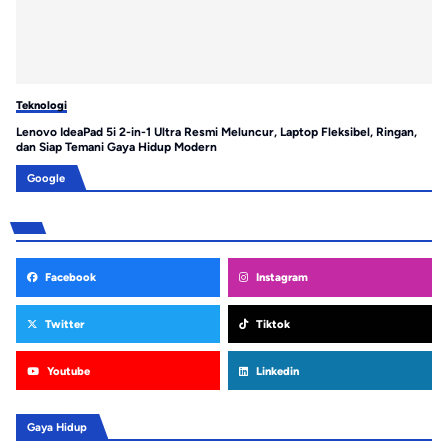
Teknologi
Te
Lenovo IdeaPad 5i 2-in-1 Ultra Resmi Meluncur, Laptop Fleksibel, Ringan,
MS
dan Siap Temani Gaya Hidup Modern
Google
Facebook
Instagram
Twitter
Tiktok
Youtube
Linkedin
Gaya Hidup