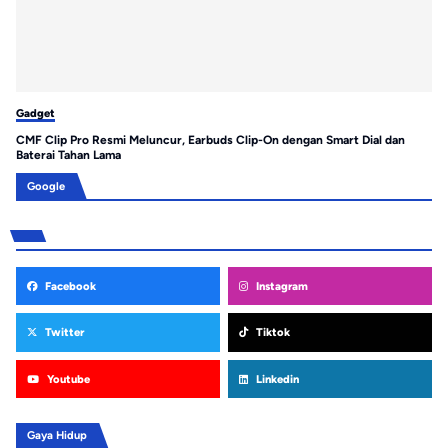
Gadget
Ga
CMF Clip Pro Resmi Meluncur, Earbuds Clip-On dengan Smart Dial dan
Hu
Baterai Tahan Lama
Pr
Google
Facebook
Instagram
Twitter
Tiktok
Youtube
Linkedin
Gaya Hidup