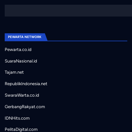
PEWARTA NETWORK
Pewarta.co.id
SuaraNasional.id
Tajam.net
RepublikIndonesia.net
SwaraWarta.co.id
GerbangRakyat.com
IDNHits.com
PelitaDigital.com