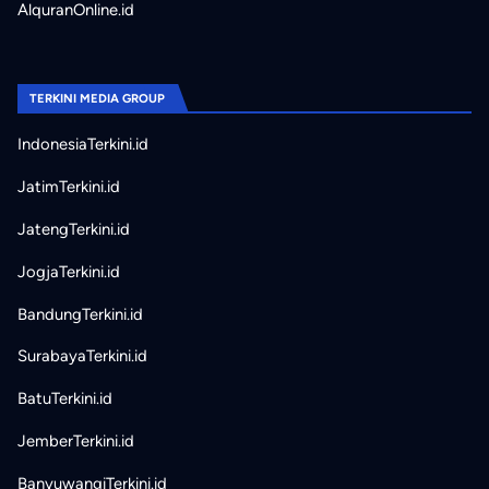
AlquranOnline.id
TERKINI MEDIA GROUP
IndonesiaTerkini.id
JatimTerkini.id
JatengTerkini.id
JogjaTerkini.id
BandungTerkini.id
SurabayaTerkini.id
BatuTerkini.id
JemberTerkini.id
BanyuwangiTerkini.id