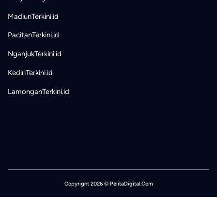
MadiunTerkini.id
PacitanTerkini.id
NganjukTerkini.id
KediriTerkini.id
LamonganTerkini.id
Copyright 2026 © PelitaDigital.Com