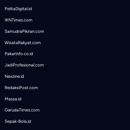
PelitaDigital.id
IKNTimes.com
SamudraPikiran.com
WisataRakyat.com
PakarInfo.co.id
JadiProfesional.com
Nexzine.id
RedaksiPost.com
Massa.id
GarudaTimes.com
Sepak-Bola.id