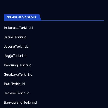
TERKINI MEDIA GROUP
IndonesiaTerkini.id
JatimTerkini.id
JatengTerkini.id
JogjaTerkini.id
BandungTerkini.id
SurabayaTerkini.id
BatuTerkini.id
JemberTerkini.id
BanyuwangiTerkini.id