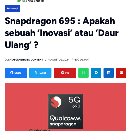
Teknologi
Snapdragon 695 : Apakah
sebuah ‘Inovasi’ atau ‘Daur
Ulang’ ?
OLEH
AI GENERATED CONTENT
4 AGUSTUS, 2024
609 DILIHAT
Share
Tweet
Pin