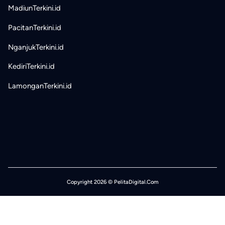
MadiunTerkini.id
PacitanTerkini.id
NganjukTerkini.id
KediriTerkini.id
LamonganTerkini.id
Copyright 2026 © PelitaDigital.Com