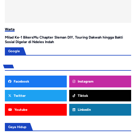
Warta
Wa
Milad Ke-1 BikersMu Chapter Sleman DIY, Touring Dakwah hingga Bakti
Ga
Sosial Digelar di Ndeles Indah
Ta
Google
Facebook
Instagram
Twitter
Tiktok
Youtube
Linkedin
Gaya Hidup