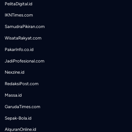
PelitaDigital.id
IKNTimes.com
SamudraPikiran.com
WisataRakyat.com
PakarInfo.co.id
JadiProfesional.com
Nexzine.id
RedaksiPost.com
Massa.id
GarudaTimes.com
Sepak-Bola.id
AlquranOnline.id