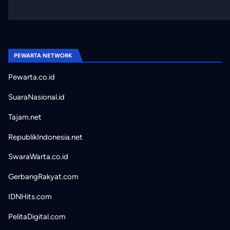
PEWARTA NETWORK
Pewarta.co.id
SuaraNasional.id
Tajam.net
RepublikIndonesia.net
SwaraWarta.co.id
GerbangRakyat.com
IDNHits.com
PelitaDigital.com