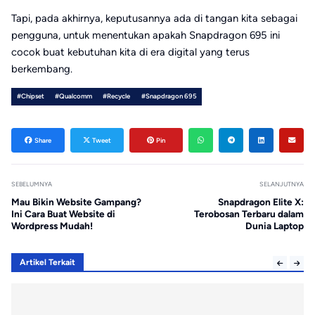
Tapi, pada akhirnya, keputusannya ada di tangan kita sebagai
pengguna, untuk menentukan apakah Snapdragon 695 ini
cocok buat kebutuhan kita di era digital yang terus
berkembang.
#Chipset
#Qualcomm
#Recycle
#Snapdragon 695
Share
Tweet
Pin
SEBELUMNYA
SELANJUTNYA
Mau Bikin Website Gampang?
Snapdragon Elite X:
Ini Cara Buat Website di
Terobosan Terbaru dalam
Wordpress Mudah!
Dunia Laptop
Artikel Terkait