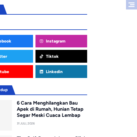
ebook
Instagram
tter
Tiktok
tube
Linkedin
idup
6 Cara Menghilangkan Bau
Apek di Rumah, Hunian Tetap
Segar Meski Cuaca Lembap
31 JULI, 2026