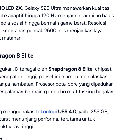
MOLED 2X
, Galaxy S25 Ultra menawarkan kualitas
ate adaptif hingga 120 Hz menjamin tampilan halus
 media sosial hingga bermain game berat. Resolusi
at kecerahan puncak 2600 nits menjadikan layar
k matahari.
agon 8 Elite
agukan. Ditenagai oleh
Snapdragon 8 Elite
, chipset
kecepatan tinggi, ponsel ini mampu menjalankan
tanpa hambatan. Prosesor octa-core yang dipadukan
galaman bermain game dan multitasking berjalan
yang menggunakan
teknologi
UFS 4.0
, yaitu 256 GB,
turut menunjang performa, terutama untuk
ktivitas tinggi.
n