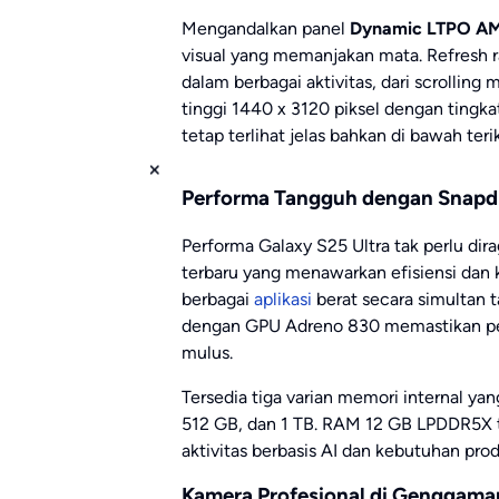
Mengandalkan panel
Dynamic LTPO A
visual yang memanjakan mata. Refresh r
dalam berbagai aktivitas, dari scrolling
tinggi 1440 x 3120 piksel dengan tingk
tetap terlihat jelas bahkan di bawah teri
Performa Tangguh dengan Snapdr
Performa Galaxy S25 Ultra tak perlu dir
terbaru yang menawarkan efisiensi dan 
berbagai
aplikasi
berat secara simultan 
dengan GPU Adreno 830 memastikan pen
mulus.
Tersedia tiga varian memori internal 
512 GB, dan 1 TB. RAM 12 GB LPDDR5X 
aktivitas berbasis AI dan kebutuhan produ
Kamera Profesional di Genggama