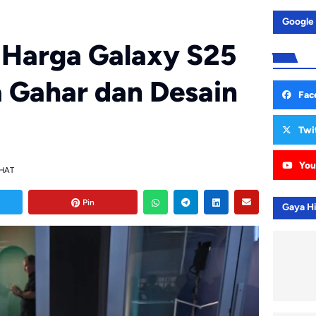
Google
n Harga Galaxy S25
a Gahar dan Desain
Fac
Twi
You
IHAT
Pin
Gaya H