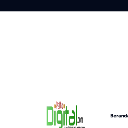
Skip
to
content
Berand