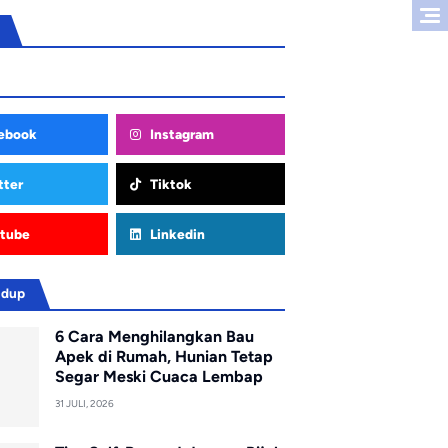
ebook
Instagram
tter
Tiktok
tube
Linkedin
idup
6 Cara Menghilangkan Bau
Apek di Rumah, Hunian Tetap
Segar Meski Cuaca Lembap
31 JULI, 2026