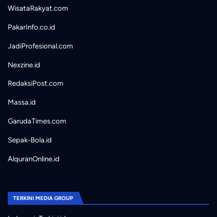
WisataRakyat.com
PakarInfo.co.id
JadiProfesional.com
Nexzine.id
RedaksiPost.com
Massa.id
GarudaTimes.com
Sepak-Bola.id
AlquranOnline.id
TERKINI MEDIA GROUP