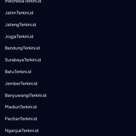
IndonesiaTerkini.id
JatimTerkini.id
JatengTerkini.id
JogjaTerkini.id
BandungTerkini.id
SurabayaTerkini.id
BatuTerkini.id
JemberTerkini.id
BanyuwangiTerkini.id
MadiunTerkini.id
PacitanTerkini.id
NganjukTerkini.id