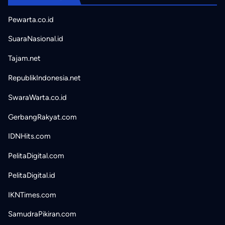
Pewarta.co.id
SuaraNasional.id
Tajam.net
RepublikIndonesia.net
SwaraWarta.co.id
GerbangRakyat.com
IDNHits.com
PelitaDigital.com
PelitaDigital.id
IKNTimes.com
SamudraPikiran.com