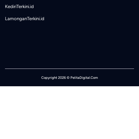
KediriTerkini.id
LamonganTerkini.id
Copyright 2026 © PelitaDigital.Com