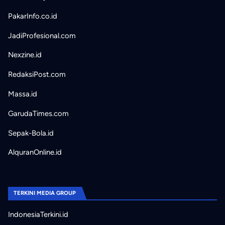
PakarInfo.co.id
JadiProfesional.com
Nexzine.id
RedaksiPost.com
Massa.id
GarudaTimes.com
Sepak-Bola.id
AlquranOnline.id
TERKINI MEDIA GROUP
IndonesiaTerkini.id