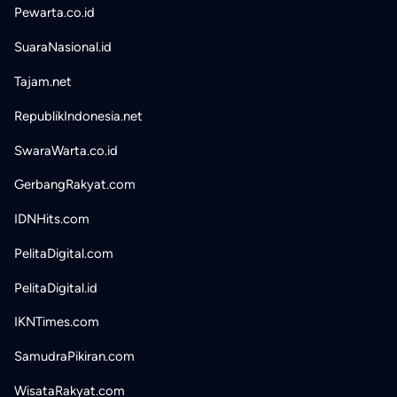
Pewarta.co.id
SuaraNasional.id
Tajam.net
RepublikIndonesia.net
SwaraWarta.co.id
GerbangRakyat.com
IDNHits.com
PelitaDigital.com
PelitaDigital.id
IKNTimes.com
SamudraPikiran.com
WisataRakyat.com