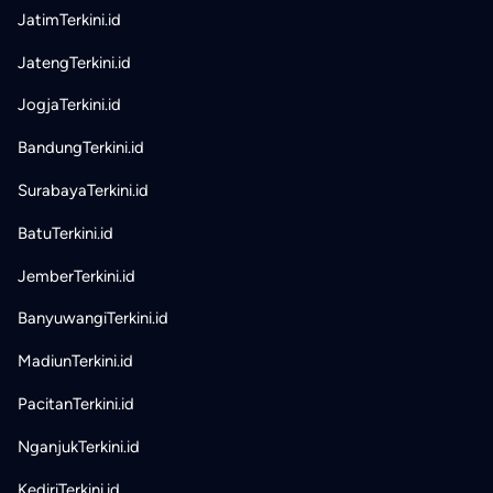
JatimTerkini.id
JatengTerkini.id
JogjaTerkini.id
BandungTerkini.id
SurabayaTerkini.id
BatuTerkini.id
JemberTerkini.id
BanyuwangiTerkini.id
MadiunTerkini.id
PacitanTerkini.id
NganjukTerkini.id
KediriTerkini.id