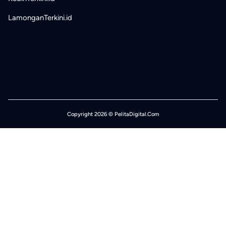
LamonganTerkini.id
Copyright 2026 © PelitaDigital.Com