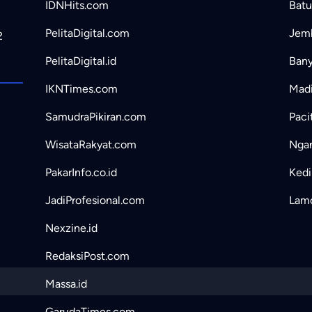
IDNHits.com
Batu
PelitaDigital.com
Jemb
2
PelitaDigital.id
Bany
IKNTimes.com
Madi
SamudraPikiran.com
Paci
WisataRakyat.com
Ngan
PakarInfo.co.id
Kedir
JadiProfesional.com
Lamo
Nexzine.id
RedaksiPost.com
Massa.id
GarudaTimes.com