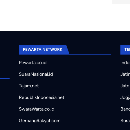
PEWARTA NETWORK
TE
Pewarta.co.id
Indo
SuaraNasional.id
Jati
Tajam.net
Jate
RepublikIndonesia.net
Jogj
SwaraWarta.co.id
Band
GerbangRakyat.com
Sura