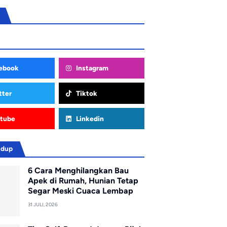
ebook
Instagram
tter
Tiktok
tube
Linkedin
idup
6 Cara Menghilangkan Bau
Apek di Rumah, Hunian Tetap
Segar Meski Cuaca Lembap
31 JULI, 2026