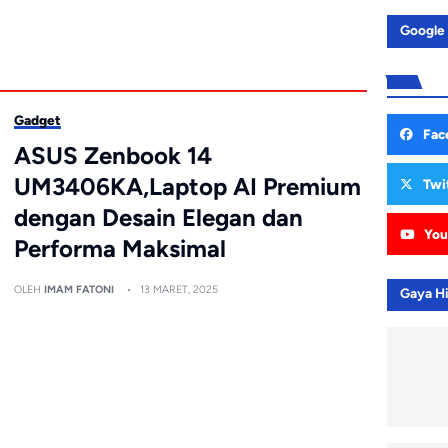
Google
Gadget
Fac
ASUS Zenbook 14
UM3406KA,Laptop AI Premium
Twi
dengan Desain Elegan dan
You
Performa Maksimal
OLEH
IMAM FATONI
13 MARET, 2025
Gaya H