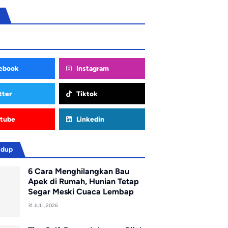
ebook
Instagram
tter
Tiktok
tube
Linkedin
idup
6 Cara Menghilangkan Bau
Apek di Rumah, Hunian Tetap
Segar Meski Cuaca Lembap
31 JULI, 2026