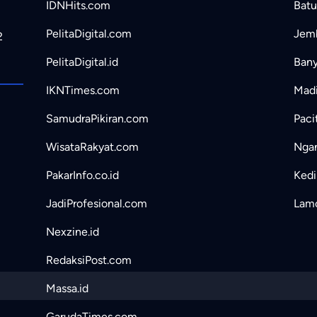
IDNHits.com
Batu
PelitaDigital.com
Jemb
2
PelitaDigital.id
Bany
IKNTimes.com
Madi
SamudraPikiran.com
Paci
WisataRakyat.com
Ngan
PakarInfo.co.id
Kedir
JadiProfesional.com
Lamo
Nexzine.id
RedaksiPost.com
Massa.id
GarudaTimes.com