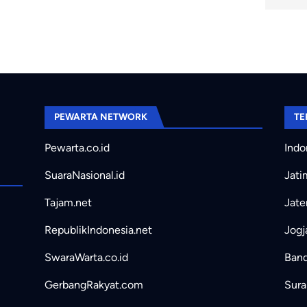
PEWARTA NETWORK
TE
Pewarta.co.id
Indo
SuaraNasional.id
Jati
Tajam.net
Jate
RepublikIndonesia.net
Jogj
SwaraWarta.co.id
Band
GerbangRakyat.com
Sura