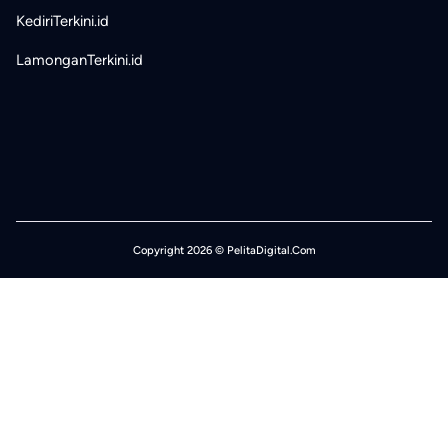
KediriTerkini.id
LamonganTerkini.id
Copyright 2026 © PelitaDigital.Com