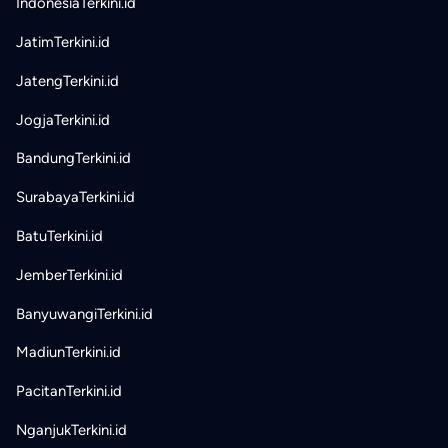
IndonesiaTerkini.id
JatimTerkini.id
JatengTerkini.id
JogjaTerkini.id
BandungTerkini.id
SurabayaTerkini.id
BatuTerkini.id
JemberTerkini.id
BanyuwangiTerkini.id
MadiunTerkini.id
PacitanTerkini.id
NganjukTerkini.id