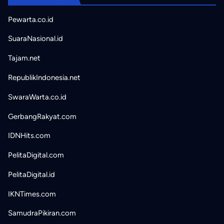
Pewarta.co.id
SuaraNasional.id
Tajam.net
RepublikIndonesia.net
SwaraWarta.co.id
GerbangRakyat.com
IDNHits.com
PelitaDigital.com
PelitaDigital.id
IKNTimes.com
SamudraPikiran.com