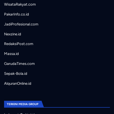
WisataRakyat.com
PakarInfo.co.id
JadiProfesional.com
Nexzine.id
RedaksiPost.com
Massa.id
GarudaTimes.com
Sepak-Bola.id
AlquranOnline.id
TERKINI MEDIA GROUP