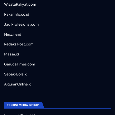
WisataRakyat.com
PakarInfo.co.id
JadiProfesional.com
Nexzine.id
RedaksiPost.com
Massa.id
GarudaTimes.com
Sepak-Bola.id
AlquranOnline.id
TERKINI MEDIA GROUP