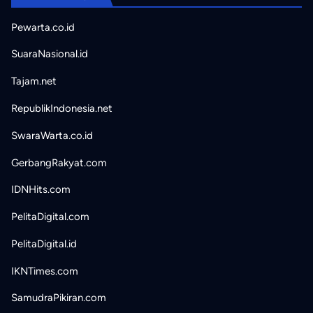
Pewarta.co.id
SuaraNasional.id
Tajam.net
RepublikIndonesia.net
SwaraWarta.co.id
GerbangRakyat.com
IDNHits.com
PelitaDigital.com
PelitaDigital.id
IKNTimes.com
SamudraPikiran.com