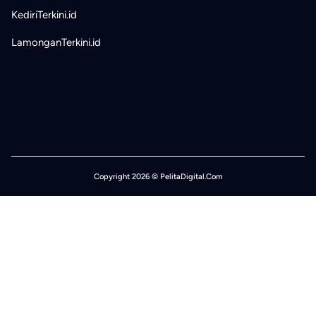
KediriTerkini.id
LamonganTerkini.id
Copyright 2026 © PelitaDigital.Com