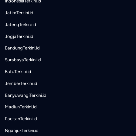
IndonesiaTerkini.id
JatimTerkini.id
JatengTerkini.id
JogjaTerkini.id
BandungTerkini.id
SurabayaTerkini.id
BatuTerkini.id
JemberTerkini.id
BanyuwangiTerkini.id
MadiunTerkini.id
PacitanTerkini.id
NganjukTerkini.id