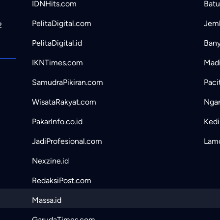
IDNHits.com
Batu
PelitaDigital.com
Jemb
2
PelitaDigital.id
Bany
IKNTimes.com
Madi
SamudraPikiran.com
Paci
WisataRakyat.com
Ngan
PakarInfo.co.id
Kedir
JadiProfesional.com
Lamo
Nexzine.id
RedaksiPost.com
Massa.id
GarudaTimes.com