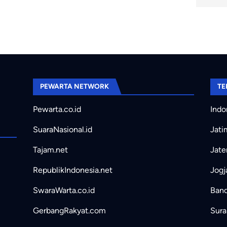
PEWARTA NETWORK
TE
Pewarta.co.id
Indo
SuaraNasional.id
Jati
Tajam.net
Jate
RepublikIndonesia.net
Jogj
SwaraWarta.co.id
Band
GerbangRakyat.com
Sura