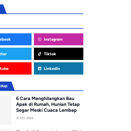
ebook
Instagram
tter
Tiktok
tube
Linkedin
idup
6 Cara Menghilangkan Bau
Apek di Rumah, Hunian Tetap
Segar Meski Cuaca Lembap
31 JULI, 2026