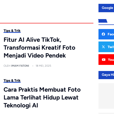
Google
Tips & Trik
Fac
Fitur AI Alive TikTok,
Transformasi Kreatif Foto
Twi
Menjadi Video Pendek
You
OLEH
IMAM FATONI
18 MEI, 2025
Gaya H
Tips & Trik
Cara Praktis Membuat Foto
Lama Terlihat Hidup Lewat
Teknologi AI