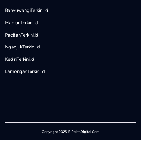
BanyuwangiTerkini.id
MadiunTerkini.id
PacitanTerkini.id
NganjukTerkini.id
KediriTerkini.id
LamonganTerkini.id
Copyright 2026 © PelitaDigital.Com