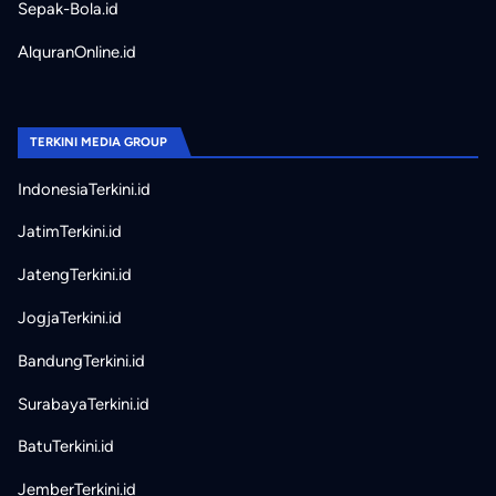
Sepak-Bola.id
AlquranOnline.id
TERKINI MEDIA GROUP
IndonesiaTerkini.id
JatimTerkini.id
JatengTerkini.id
JogjaTerkini.id
BandungTerkini.id
SurabayaTerkini.id
BatuTerkini.id
JemberTerkini.id