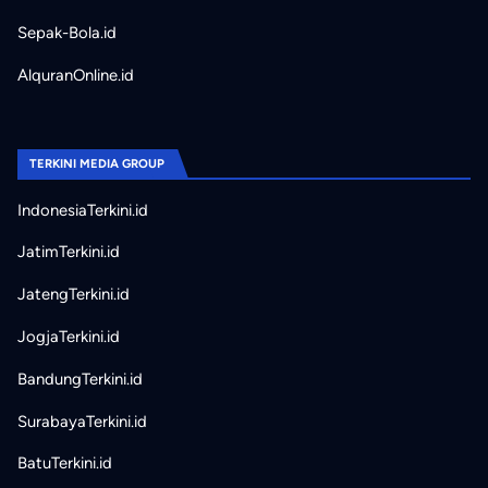
Sepak-Bola.id
AlquranOnline.id
TERKINI MEDIA GROUP
IndonesiaTerkini.id
JatimTerkini.id
JatengTerkini.id
JogjaTerkini.id
BandungTerkini.id
SurabayaTerkini.id
BatuTerkini.id