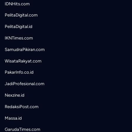
IDNHits.com
PelitaDigital.com
PelitaDigital.id
IKNTimes.com
SamudraPikiran.com
WisataRakyat.com
PakarInfo.co.id
JadiProfesional.com
Nexzine.id
RedaksiPost.com
Massa.id
GarudaTimes.com