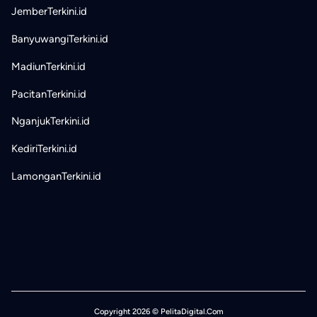
JemberTerkini.id
BanyuwangiTerkini.id
MadiunTerkini.id
PacitanTerkini.id
NganjukTerkini.id
KediriTerkini.id
LamonganTerkini.id
Copyright 2026 © PelitaDigital.Com