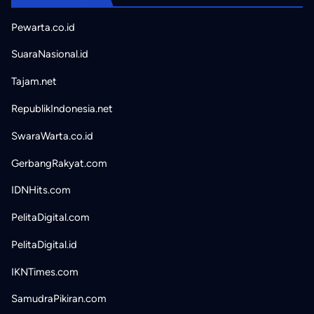
Pewarta.co.id
SuaraNasional.id
Tajam.net
RepublikIndonesia.net
SwaraWarta.co.id
GerbangRakyat.com
IDNHits.com
PelitaDigital.com
PelitaDigital.id
IKNTimes.com
SamudraPikiran.com