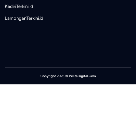
KediriTerkini.id
LamonganTerkini.id
Copyright 2026 © PelitaDigital.Com