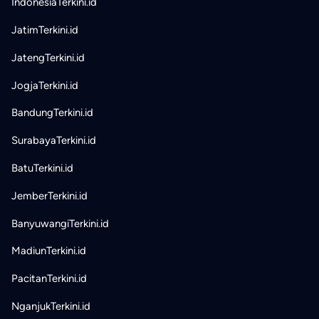
IndonesiaTerkini.id
JatimTerkini.id
JatengTerkini.id
JogjaTerkini.id
BandungTerkini.id
SurabayaTerkini.id
BatuTerkini.id
JemberTerkini.id
BanyuwangiTerkini.id
MadiunTerkini.id
PacitanTerkini.id
NganjukTerkini.id