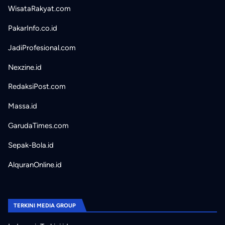
WisataRakyat.com
PakarInfo.co.id
JadiProfesional.com
Nexzine.id
RedaksiPost.com
Massa.id
GarudaTimes.com
Sepak-Bola.id
AlquranOnline.id
TERKINI MEDIA GROUP