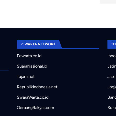
PEWARTA NETWORK
TE
Pewarta.co.id
Indo
SuaraNasional.id
Jati
Tajam.net
Jate
RepublikIndonesia.net
Jogj
SwaraWarta.co.id
Band
GerbangRakyat.com
Sura