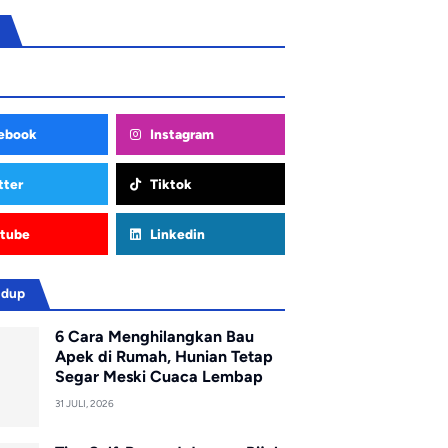
ebook
Instagram
tter
Tiktok
tube
Linkedin
idup
6 Cara Menghilangkan Bau
Apek di Rumah, Hunian Tetap
Segar Meski Cuaca Lembap
31 JULI, 2026