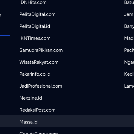
IDNHits.com
Batu
PelitaDigital.com
Jemb
2
PelitaDigital.id
Bany
IKNTimes.com
Madi
SamudraPikiran.com
Paci
WisataRakyat.com
Ngan
PakarInfo.co.id
Kedir
JadiProfesional.com
Lamo
Nexzine.id
RedaksiPost.com
Massa.id
GarudaTimes.com