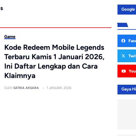
ds
Google
Game
Fac
Kode Redeem Mobile Legends
Terbaru Kamis 1 Januari 2026,
Twi
Ini Daftar Lengkap dan Cara
You
Klaimnya
OLEH
SATRIA AKSARA
1 JANUARI, 2026
Gaya H