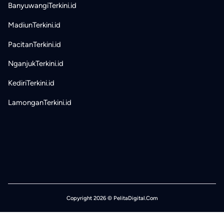
BanyuwangiTerkini.id
MadiunTerkini.id
PacitanTerkini.id
NganjukTerkini.id
KediriTerkini.id
LamonganTerkini.id
Copyright 2026 © PelitaDigital.Com