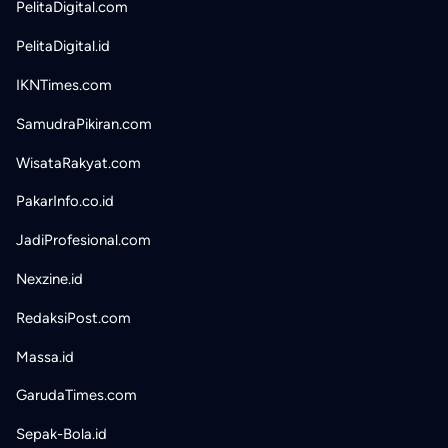
PelitaDigital.com
PelitaDigital.id
IKNTimes.com
SamudraPikiran.com
WisataRakyat.com
PakarInfo.co.id
JadiProfesional.com
Nexzine.id
RedaksiPost.com
Massa.id
GarudaTimes.com
Sepak-Bola.id