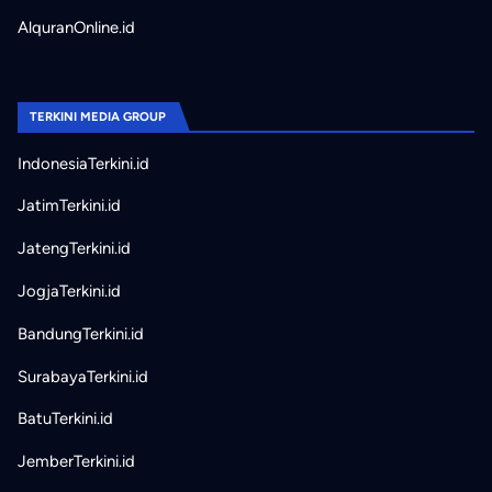
AlquranOnline.id
TERKINI MEDIA GROUP
IndonesiaTerkini.id
JatimTerkini.id
JatengTerkini.id
JogjaTerkini.id
BandungTerkini.id
SurabayaTerkini.id
BatuTerkini.id
JemberTerkini.id