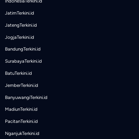
IndonesiaTerkini.id
JatimTerkini.id
JatengTerkini.id
JogjaTerkini.id
BandungTerkini.id
SurabayaTerkini.id
BatuTerkini.id
JemberTerkini.id
BanyuwangiTerkini.id
MadiunTerkini.id
PacitanTerkini.id
NganjukTerkini.id