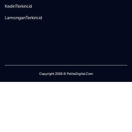
KediriTerkini.id
LamonganTerkini.id
Copyright 2026 © PelitaDigital.Com