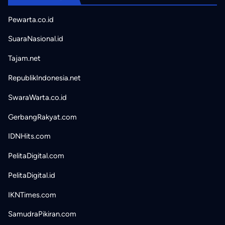
Pewarta.co.id
SuaraNasional.id
Tajam.net
RepublikIndonesia.net
SwaraWarta.co.id
GerbangRakyat.com
IDNHits.com
PelitaDigital.com
PelitaDigital.id
IKNTimes.com
SamudraPikiran.com