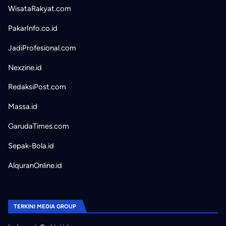
WisataRakyat.com
PakarInfo.co.id
JadiProfesional.com
Nexzine.id
RedaksiPost.com
Massa.id
GarudaTimes.com
Sepak-Bola.id
AlquranOnline.id
TERKINI MEDIA GROUP