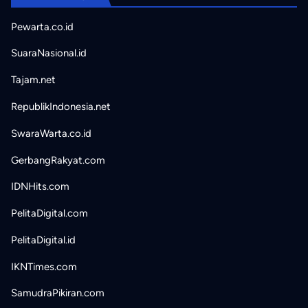
Pewarta.co.id
SuaraNasional.id
Tajam.net
RepublikIndonesia.net
SwaraWarta.co.id
GerbangRakyat.com
IDNHits.com
PelitaDigital.com
PelitaDigital.id
IKNTimes.com
SamudraPikiran.com