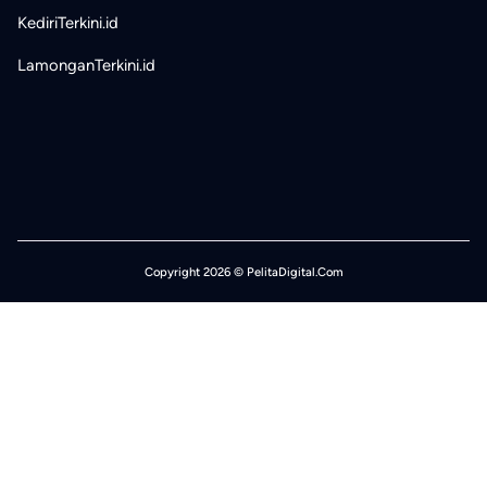
KediriTerkini.id
LamonganTerkini.id
Copyright 2026 © PelitaDigital.Com