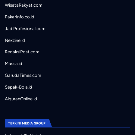
WisataRakyat.com
PakarInfo.co.id
JadiProfesional.com
Nexzine.id
RedaksiPost.com
Massa.id
GarudaTimes.com
Sepak-Bola.id
AlquranOnline.id
TERKINI MEDIA GROUP