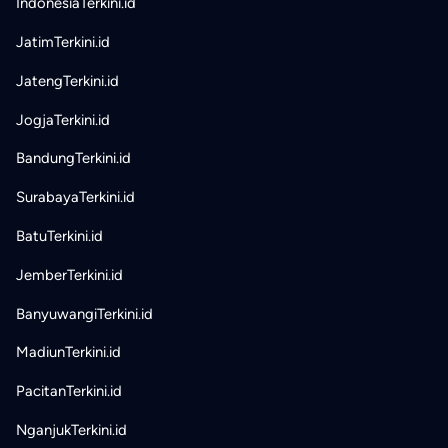
IndonesiaTerkini.id
JatimTerkini.id
JatengTerkini.id
JogjaTerkini.id
BandungTerkini.id
SurabayaTerkini.id
BatuTerkini.id
JemberTerkini.id
BanyuwangiTerkini.id
MadiunTerkini.id
PacitanTerkini.id
NganjukTerkini.id