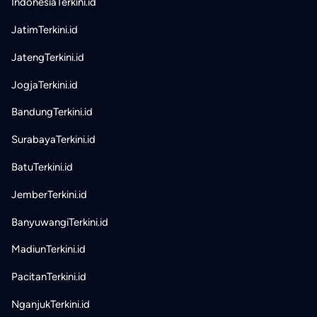
IndonesiaTerkini.id
JatimTerkini.id
JatengTerkini.id
JogjaTerkini.id
BandungTerkini.id
SurabayaTerkini.id
BatuTerkini.id
JemberTerkini.id
BanyuwangiTerkini.id
MadiunTerkini.id
PacitanTerkini.id
NganjukTerkini.id