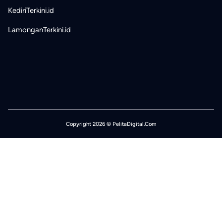
KediriTerkini.id
LamonganTerkini.id
Copyright 2026 © PelitaDigital.Com