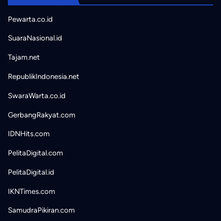
Pewarta.co.id
SuaraNasional.id
Tajam.net
RepublikIndonesia.net
SwaraWarta.co.id
GerbangRakyat.com
IDNHits.com
PelitaDigital.com
PelitaDigital.id
IKNTimes.com
SamudraPikiran.com