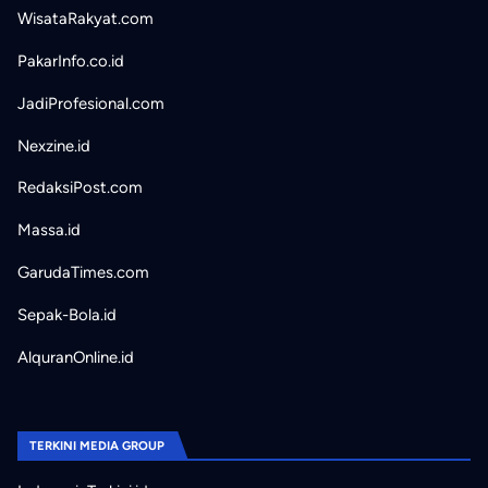
WisataRakyat.com
PakarInfo.co.id
JadiProfesional.com
Nexzine.id
RedaksiPost.com
Massa.id
GarudaTimes.com
Sepak-Bola.id
AlquranOnline.id
TERKINI MEDIA GROUP