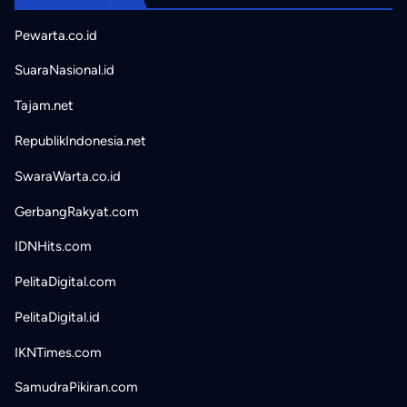
Pewarta.co.id
SuaraNasional.id
Tajam.net
RepublikIndonesia.net
SwaraWarta.co.id
GerbangRakyat.com
IDNHits.com
PelitaDigital.com
PelitaDigital.id
IKNTimes.com
SamudraPikiran.com