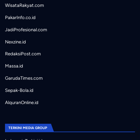
WisataRakyat.com
PakarInfo.co.id
JadiProfesional.com
Nexzine.id
RedaksiPost.com
Massa.id
GarudaTimes.com
Sepak-Bola.id
AlquranOnline.id
TERKINI MEDIA GROUP