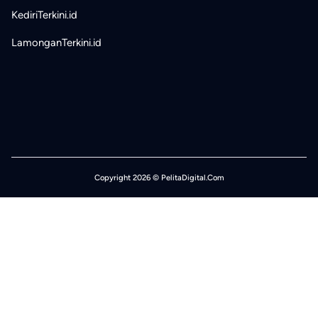
KediriTerkini.id
LamonganTerkini.id
Copyright 2026 © PelitaDigital.Com