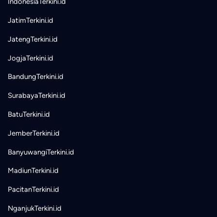
IndonesiaTerkini.id
JatimTerkini.id
JatengTerkini.id
JogjaTerkini.id
BandungTerkini.id
SurabayaTerkini.id
BatuTerkini.id
JemberTerkini.id
BanyuwangiTerkini.id
MadiunTerkini.id
PacitanTerkini.id
NganjukTerkini.id