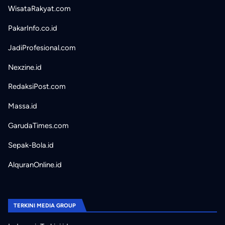
WisataRakyat.com
PakarInfo.co.id
JadiProfesional.com
Nexzine.id
RedaksiPost.com
Massa.id
GarudaTimes.com
Sepak-Bola.id
AlquranOnline.id
TERKINI MEDIA GROUP