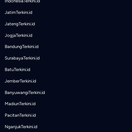
IndonesiaTerkini.id
JatimTerkini.id
JatengTerkini.id
JogjaTerkini.id
BandungTerkini.id
SurabayaTerkini.id
BatuTerkini.id
JemberTerkini.id
BanyuwangiTerkini.id
MadiunTerkini.id
PacitanTerkini.id
NganjukTerkini.id