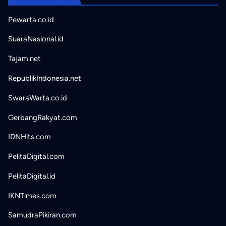
Pewarta.co.id
SuaraNasional.id
Tajam.net
RepublikIndonesia.net
SwaraWarta.co.id
GerbangRakyat.com
IDNHits.com
PelitaDigital.com
PelitaDigital.id
IKNTimes.com
SamudraPikiran.com