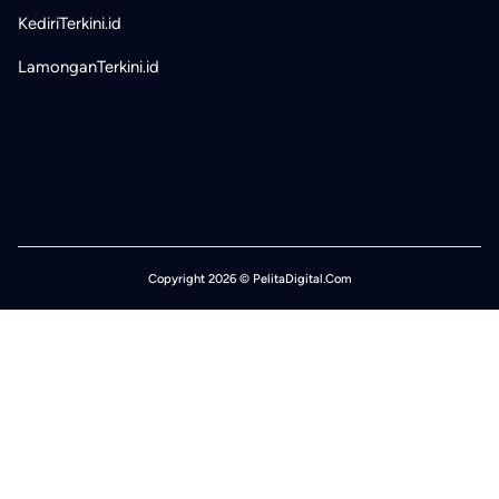
KediriTerkini.id
LamonganTerkini.id
Copyright 2026 © PelitaDigital.Com