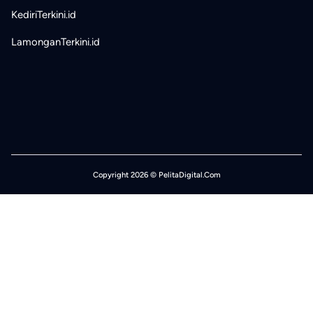
KediriTerkini.id
LamonganTerkini.id
Copyright 2026 © PelitaDigital.Com