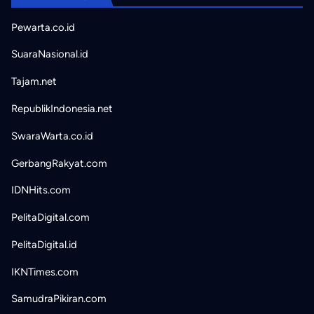
Pewarta.co.id
SuaraNasional.id
Tajam.net
RepublikIndonesia.net
SwaraWarta.co.id
GerbangRakyat.com
IDNHits.com
PelitaDigital.com
PelitaDigital.id
IKNTimes.com
SamudraPikiran.com