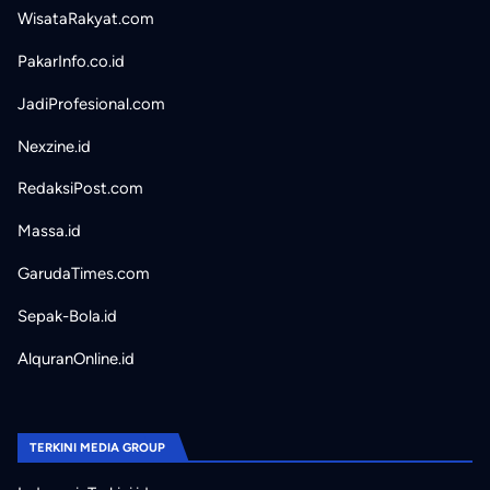
WisataRakyat.com
PakarInfo.co.id
JadiProfesional.com
Nexzine.id
RedaksiPost.com
Massa.id
GarudaTimes.com
Sepak-Bola.id
AlquranOnline.id
TERKINI MEDIA GROUP