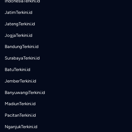
IndonesiaTerkini.id
JatimTerkini.id
JatengTerkini.id
JogjaTerkini.id
BandungTerkini.id
SurabayaTerkini.id
BatuTerkini.id
JemberTerkini.id
BanyuwangiTerkini.id
MadiunTerkini.id
PacitanTerkini.id
NganjukTerkini.id