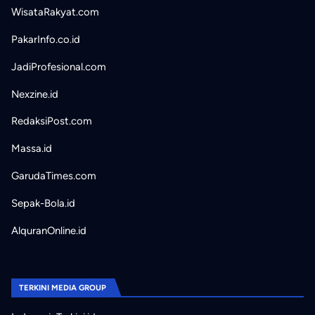
WisataRakyat.com
PakarInfo.co.id
JadiProfesional.com
Nexzine.id
RedaksiPost.com
Massa.id
GarudaTimes.com
Sepak-Bola.id
AlquranOnline.id
TERKINI MEDIA GROUP