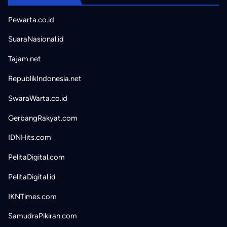
Pewarta.co.id
SuaraNasional.id
Tajam.net
RepublikIndonesia.net
SwaraWarta.co.id
GerbangRakyat.com
IDNHits.com
PelitaDigital.com
PelitaDigital.id
IKNTimes.com
SamudraPikiran.com