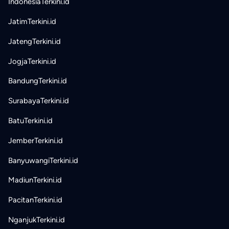
IndonesiaTerkini.id
JatimTerkini.id
JatengTerkini.id
JogjaTerkini.id
BandungTerkini.id
SurabayaTerkini.id
BatuTerkini.id
JemberTerkini.id
BanyuwangiTerkini.id
MadiunTerkini.id
PacitanTerkini.id
NganjukTerkini.id