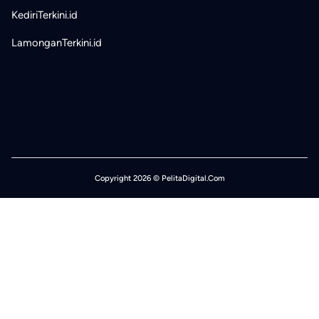
KediriTerkini.id
LamonganTerkini.id
Copyright 2026 © PelitaDigital.Com