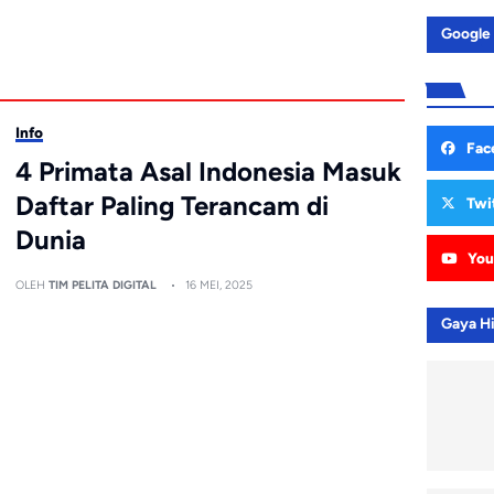
Google
Info
Fac
4 Primata Asal Indonesia Masuk
Daftar Paling Terancam di
Twi
Dunia
You
OLEH
TIM PELITA DIGITAL
16 MEI, 2025
Gaya H