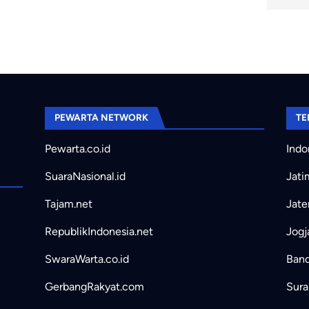
PEWARTA NETWORK
TE
Pewarta.co.id
Indo
SuaraNasional.id
Jati
Tajam.net
Jate
RepublikIndonesia.net
Jogj
SwaraWarta.co.id
Band
GerbangRakyat.com
Sura