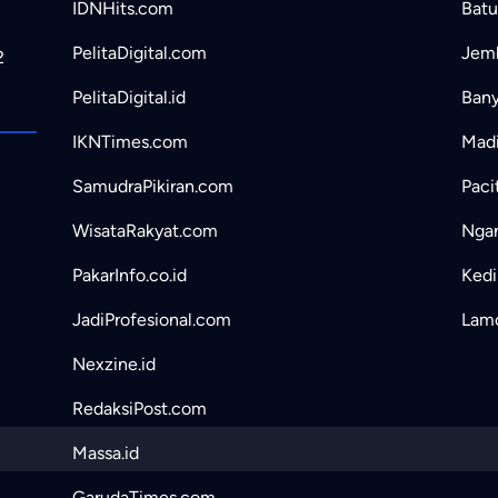
IDNHits.com
Batu
PelitaDigital.com
Jemb
2
PelitaDigital.id
Bany
IKNTimes.com
Madi
SamudraPikiran.com
Paci
WisataRakyat.com
Ngan
PakarInfo.co.id
Kedir
JadiProfesional.com
Lamo
Nexzine.id
RedaksiPost.com
Massa.id
GarudaTimes.com