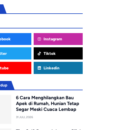
ebook
Instagram
tter
Tiktok
tube
Linkedin
idup
6 Cara Menghilangkan Bau
Apek di Rumah, Hunian Tetap
Segar Meski Cuaca Lembap
31 JULI, 2026